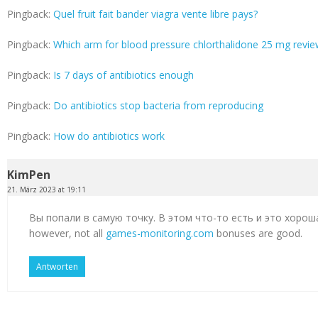
Pingback:
Quel fruit fait bander viagra vente libre pays?
Pingback:
Which arm for blood pressure chlorthalidone 25 mg revi
Pingback:
Is 7 days of antibiotics enough
Pingback:
Do antibiotics stop bacteria from reproducing
Pingback:
How do antibiotics work
KimPen
21. März 2023 at 19:11
Вы попали в самую точку. В этом что-то есть и это хорош
however, not all
games-monitoring.com
bonuses are good.
Antworten