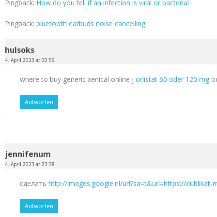
Pingback:
How do you tell if an infection is viral or bacterial
Pingback:
bluetooth earbuds noise cancelling
hulsoks
4. April 2023 at 00:59
where to buy generic xenical online j
orlistat 60 oder 120 mg
od
Antworten
jennifenum
4. April 2023 at 23:38
сделать
http://images.google.nl/url?sa=t&url=https://dublikat
Antworten