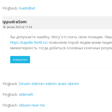
Pingback:
madridbet
ippudraSom
18. Januar 2023 at 11:54
Вы допускаете ошибку. Могу отстоять свою позицию. Пиш
https://kapelki-firefit.ru/
позволили порой людям моим пацие
миниатюрность тогда добиться основных конечных резул
Antworten
Pingback:
Devam edersen ederim ananı sıkerım
Pingback:
sildenafil
Pingback:
sibluevi near me