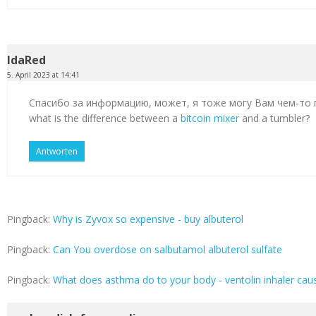
IdaRed
5. April 2023 at 14:41
Спасибо за информацию, может, я тоже могу Вам чем-то
what is the difference between a
bitcoin mixer
and a tumbler?
Antworten
Pingback:
Why is Zyvox so expensive - buy albuterol
Pingback:
Can You overdose on salbutamol albuterol sulfate
Pingback:
What does asthma do to your body - ventolin inhaler cau