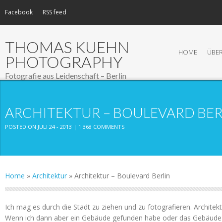
Facebook
RSS feed
THOMAS KUEHN
HOME
ÜBER
PHOTOGRAPHY
Fotografie aus Leidenschaft – Berlin
ARCHITEKTUR – BOULEVARD BER
POSTED ON JULI 24 - 2013 |
1.368 COMMENTS
Home
»
Architektur
»
Architektur – Boulevard Berlin
Ich mag es durch die Stadt zu ziehen und zu fotografieren. Architekt
Wenn ich dann aber ein Gebäude gefunden habe oder das Gebäude 