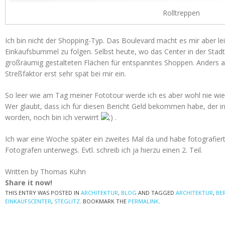
Rolltreppen
Ich bin nicht der Shopping-Typ. Das Boulevard macht es mir aber le
Einkaufsbummel zu folgen. Selbst heute, wo das Center in der Sta
großräumig gestalteten Flächen für entspanntes Shoppen. Anders al
Streßfaktor erst sehr spät bei mir ein.
So leer wie am Tag meiner Fototour werde ich es aber wohl nie wie
Wer glaubt, dass ich für diesen Bericht Geld bekommen habe, der ir
worden, noch bin ich verwirrt
.
Ich war eine Woche später ein zweites Mal da und habe fotografier
Fotografen unterwegs. Evtl. schreib ich ja hierzu einen 2. Teil.
Written by Thomas Kühn
Share it now!
THIS ENTRY WAS POSTED IN
ARCHITEKTUR
,
BLOG
AND TAGGED
ARCHITEKTUR
,
BE
EINKAUFSCENTER
,
STEGLITZ
. BOOKMARK THE
PERMALINK
.