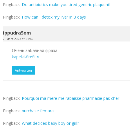
Pingback:
Do antibiotics make you tired generic plaquenil
Pingback:
How can I detox my liver in 3 days
ippudraSom
7. März 2023 at 21:49
Очень забавная фраза
kapelki-firefit.ru
Antworten
Pingback:
Pourquoi ma mere me rabaisse pharmacie pas cher
Pingback:
purchase femara
Pingback:
What decides baby boy or girl?