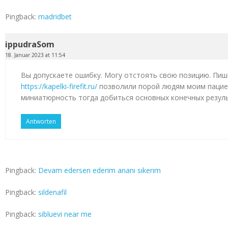
Pingback:
madridbet
ippudraSom
18. Januar 2023 at 11:54
Вы допускаете ошибку. Могу отстоять свою позицию. Пиш
https://kapelki-firefit.ru/
позволили порой людям моим пацие
миниатюрность тогда добиться основных конечных резул
Antworten
Pingback:
Devam edersen ederim ananı sıkerım
Pingback:
sildenafil
Pingback:
sibluevi near me