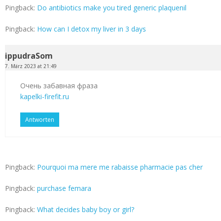
Pingback:
Do antibiotics make you tired generic plaquenil
Pingback:
How can I detox my liver in 3 days
ippudraSom
7. März 2023 at 21:49
Очень забавная фраза
kapelki-firefit.ru
Antworten
Pingback:
Pourquoi ma mere me rabaisse pharmacie pas cher
Pingback:
purchase femara
Pingback:
What decides baby boy or girl?