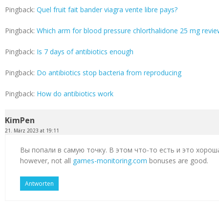
Pingback:
Quel fruit fait bander viagra vente libre pays?
Pingback:
Which arm for blood pressure chlorthalidone 25 mg revi
Pingback:
Is 7 days of antibiotics enough
Pingback:
Do antibiotics stop bacteria from reproducing
Pingback:
How do antibiotics work
KimPen
21. März 2023 at 19:11
Вы попали в самую точку. В этом что-то есть и это хорош
however, not all
games-monitoring.com
bonuses are good.
Antworten