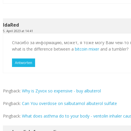
IdaRed
5. April 2023 at 14:41
Спасибо за информацию, может, я тоже могу Вам чем-то
what is the difference between a
bitcoin mixer
and a tumbler?
Antworten
Pingback:
Why is Zyvox so expensive - buy albuterol
Pingback:
Can You overdose on salbutamol albuterol sulfate
Pingback:
What does asthma do to your body - ventolin inhaler cau