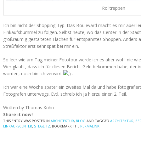
Rolltreppen
Ich bin nicht der Shopping-Typ. Das Boulevard macht es mir aber le
Einkaufsbummel zu folgen. Selbst heute, wo das Center in der Sta
großräumig gestalteten Flächen für entspanntes Shoppen. Anders al
Streßfaktor erst sehr spät bei mir ein.
So leer wie am Tag meiner Fototour werde ich es aber wohl nie wie
Wer glaubt, dass ich für diesen Bericht Geld bekommen habe, der ir
worden, noch bin ich verwirrt
.
Ich war eine Woche später ein zweites Mal da und habe fotografier
Fotografen unterwegs. Evtl. schreib ich ja hierzu einen 2. Teil.
Written by Thomas Kühn
Share it now!
THIS ENTRY WAS POSTED IN
ARCHITEKTUR
,
BLOG
AND TAGGED
ARCHITEKTUR
,
BE
EINKAUFSCENTER
,
STEGLITZ
. BOOKMARK THE
PERMALINK
.