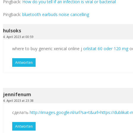
Pingback:
How do you tell if an infection is viral or bacterial
Pingback:
bluetooth earbuds noise cancelling
hulsoks
4. April 2023 at 00:59
where to buy generic xenical online j
orlistat 60 oder 120 mg
od
Antworten
jennifenum
4. April 2023 at 23:38
сделать
http://images.google.nl/url?sa=t&url=https://dublikat
Antworten