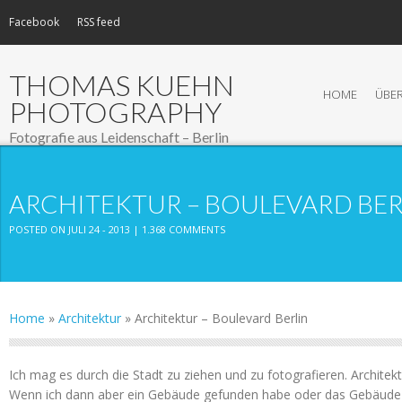
Facebook
RSS feed
THOMAS KUEHN
HOME
ÜBER
PHOTOGRAPHY
Fotografie aus Leidenschaft – Berlin
ARCHITEKTUR – BOULEVARD BER
POSTED ON JULI 24 - 2013 |
1.368 COMMENTS
Home
»
Architektur
»
Architektur – Boulevard Berlin
Ich mag es durch die Stadt zu ziehen und zu fotografieren. Architekt
Wenn ich dann aber ein Gebäude gefunden habe oder das Gebäude 