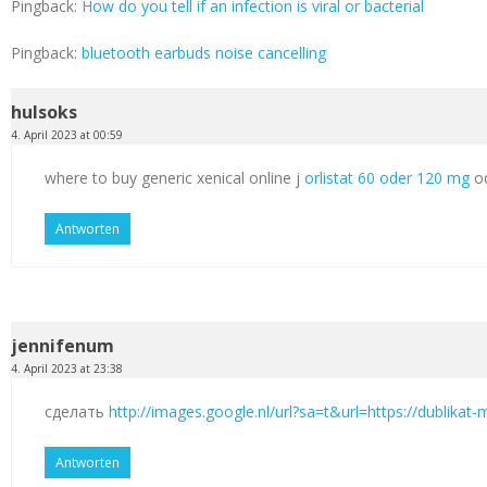
Pingback:
How do you tell if an infection is viral or bacterial
Pingback:
bluetooth earbuds noise cancelling
hulsoks
4. April 2023 at 00:59
where to buy generic xenical online j
orlistat 60 oder 120 mg
od
Antworten
jennifenum
4. April 2023 at 23:38
сделать
http://images.google.nl/url?sa=t&url=https://dublikat
Antworten