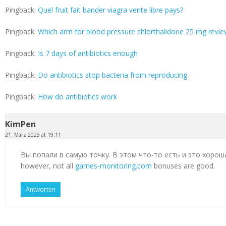
Pingback:
Quel fruit fait bander viagra vente libre pays?
Pingback:
Which arm for blood pressure chlorthalidone 25 mg revi
Pingback:
Is 7 days of antibiotics enough
Pingback:
Do antibiotics stop bacteria from reproducing
Pingback:
How do antibiotics work
KimPen
21. März 2023 at 19:11
Вы попали в самую точку. В этом что-то есть и это хорош
however, not all
games-monitoring.com
bonuses are good.
Antworten