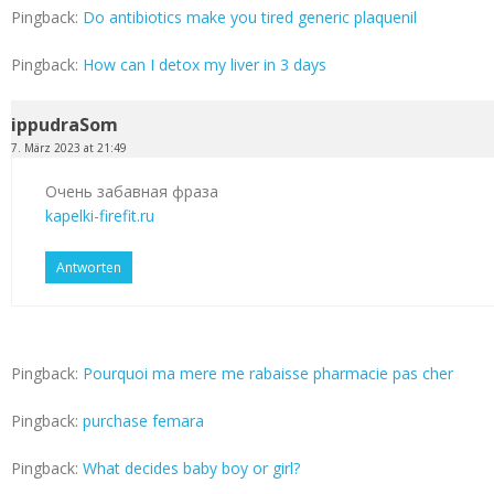
Pingback:
Do antibiotics make you tired generic plaquenil
Pingback:
How can I detox my liver in 3 days
ippudraSom
7. März 2023 at 21:49
Очень забавная фраза
kapelki-firefit.ru
Antworten
Pingback:
Pourquoi ma mere me rabaisse pharmacie pas cher
Pingback:
purchase femara
Pingback:
What decides baby boy or girl?