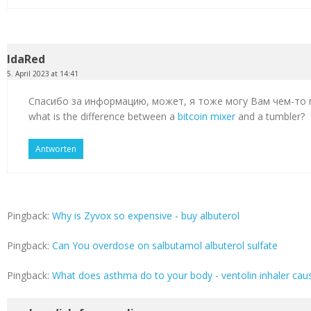
IdaRed
5. April 2023 at 14:41
Спасибо за информацию, может, я тоже могу Вам чем-то
what is the difference between a
bitcoin mixer
and a tumbler?
Antworten
Pingback:
Why is Zyvox so expensive - buy albuterol
Pingback:
Can You overdose on salbutamol albuterol sulfate
Pingback:
What does asthma do to your body - ventolin inhaler cau