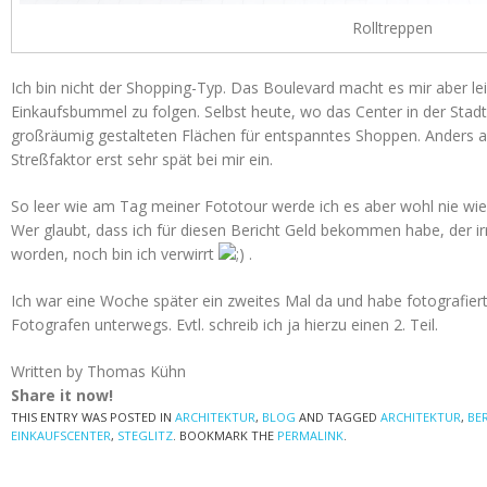
Rolltreppen
Ich bin nicht der Shopping-Typ. Das Boulevard macht es mir aber le
Einkaufsbummel zu folgen. Selbst heute, wo das Center in der Sta
großräumig gestalteten Flächen für entspanntes Shoppen. Anders al
Streßfaktor erst sehr spät bei mir ein.
So leer wie am Tag meiner Fototour werde ich es aber wohl nie wie
Wer glaubt, dass ich für diesen Bericht Geld bekommen habe, der ir
worden, noch bin ich verwirrt
.
Ich war eine Woche später ein zweites Mal da und habe fotografier
Fotografen unterwegs. Evtl. schreib ich ja hierzu einen 2. Teil.
Written by Thomas Kühn
Share it now!
THIS ENTRY WAS POSTED IN
ARCHITEKTUR
,
BLOG
AND TAGGED
ARCHITEKTUR
,
BE
EINKAUFSCENTER
,
STEGLITZ
. BOOKMARK THE
PERMALINK
.