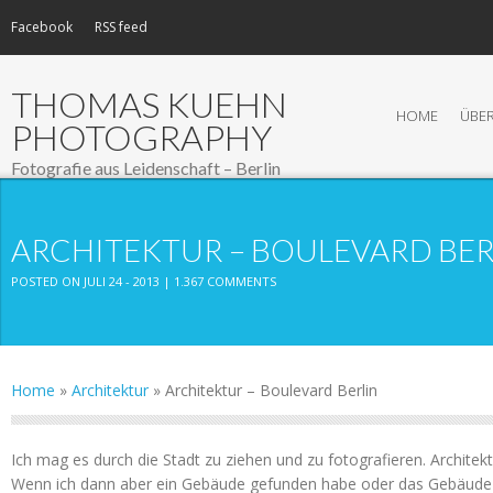
Facebook
RSS feed
THOMAS KUEHN
HOME
ÜBER
PHOTOGRAPHY
Fotografie aus Leidenschaft – Berlin
ARCHITEKTUR – BOULEVARD BER
POSTED ON JULI 24 - 2013 |
1.367 COMMENTS
Home
»
Architektur
»
Architektur – Boulevard Berlin
Ich mag es durch die Stadt zu ziehen und zu fotografieren. Architekt
Wenn ich dann aber ein Gebäude gefunden habe oder das Gebäude 