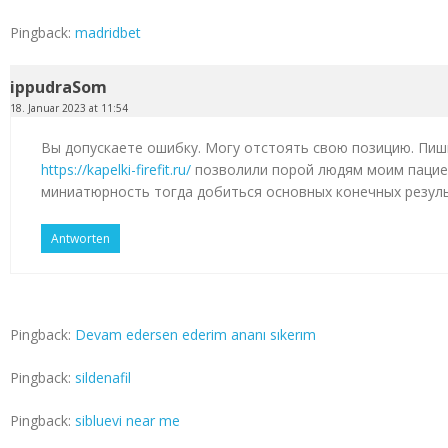
Pingback:
madridbet
ippudraSom
18. Januar 2023 at 11:54
Вы допускаете ошибку. Могу отстоять свою позицию. Пиш
https://kapelki-firefit.ru/
позволили порой людям моим пацие
миниатюрность тогда добиться основных конечных резул
Antworten
Pingback:
Devam edersen ederim ananı sıkerım
Pingback:
sildenafil
Pingback:
sibluevi near me