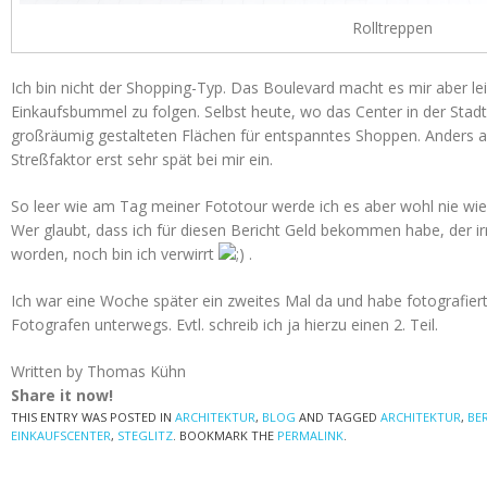
Rolltreppen
Ich bin nicht der Shopping-Typ. Das Boulevard macht es mir aber le
Einkaufsbummel zu folgen. Selbst heute, wo das Center in der Sta
großräumig gestalteten Flächen für entspanntes Shoppen. Anders al
Streßfaktor erst sehr spät bei mir ein.
So leer wie am Tag meiner Fototour werde ich es aber wohl nie wie
Wer glaubt, dass ich für diesen Bericht Geld bekommen habe, der ir
worden, noch bin ich verwirrt
.
Ich war eine Woche später ein zweites Mal da und habe fotografier
Fotografen unterwegs. Evtl. schreib ich ja hierzu einen 2. Teil.
Written by Thomas Kühn
Share it now!
THIS ENTRY WAS POSTED IN
ARCHITEKTUR
,
BLOG
AND TAGGED
ARCHITEKTUR
,
BE
EINKAUFSCENTER
,
STEGLITZ
. BOOKMARK THE
PERMALINK
.