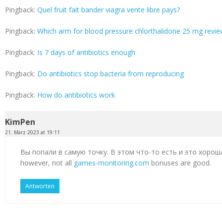
Pingback:
Quel fruit fait bander viagra vente libre pays?
Pingback:
Which arm for blood pressure chlorthalidone 25 mg revi
Pingback:
Is 7 days of antibiotics enough
Pingback:
Do antibiotics stop bacteria from reproducing
Pingback:
How do antibiotics work
KimPen
21. März 2023 at 19:11
Вы попали в самую точку. В этом что-то есть и это хорош
however, not all
games-monitoring.com
bonuses are good.
Antworten