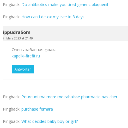
Pingback:
Do antibiotics make you tired generic plaquenil
Pingback:
How can I detox my liver in 3 days
ippudraSom
7. März 2023 at 21:49
Очень забавная фраза
kapelki-firefit.ru
Antworten
Pingback:
Pourquoi ma mere me rabaisse pharmacie pas cher
Pingback:
purchase femara
Pingback:
What decides baby boy or girl?