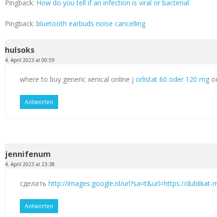
Pingback:
How do you tell if an infection is viral or bacterial
Pingback:
bluetooth earbuds noise cancelling
hulsoks
4. April 2023 at 00:59
where to buy generic xenical online j
orlistat 60 oder 120 mg
od
Antworten
jennifenum
4. April 2023 at 23:38
сделать
http://images.google.nl/url?sa=t&url=https://dublikat
Antworten