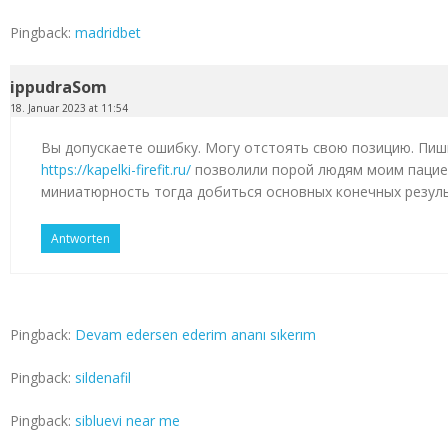
Pingback:
madridbet
ippudraSom
18. Januar 2023 at 11:54
Вы допускаете ошибку. Могу отстоять свою позицию. Пиш
https://kapelki-firefit.ru/
позволили порой людям моим пацие
миниатюрность тогда добиться основных конечных резул
Antworten
Pingback:
Devam edersen ederim ananı sıkerım
Pingback:
sildenafil
Pingback:
sibluevi near me