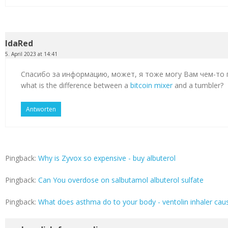
IdaRed
5. April 2023 at 14:41
Спасибо за информацию, может, я тоже могу Вам чем-то
what is the difference between a
bitcoin mixer
and a tumbler?
Antworten
Pingback:
Why is Zyvox so expensive - buy albuterol
Pingback:
Can You overdose on salbutamol albuterol sulfate
Pingback:
What does asthma do to your body - ventolin inhaler cau