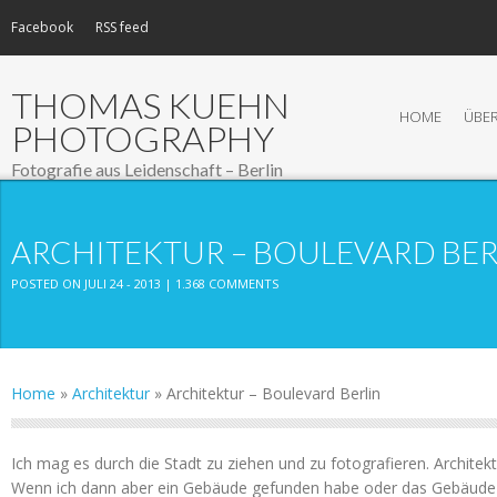
Facebook
RSS feed
THOMAS KUEHN
HOME
ÜBER
PHOTOGRAPHY
Fotografie aus Leidenschaft – Berlin
ARCHITEKTUR – BOULEVARD BER
POSTED ON JULI 24 - 2013 |
1.368 COMMENTS
Home
»
Architektur
»
Architektur – Boulevard Berlin
Ich mag es durch die Stadt zu ziehen und zu fotografieren. Architekt
Wenn ich dann aber ein Gebäude gefunden habe oder das Gebäude 