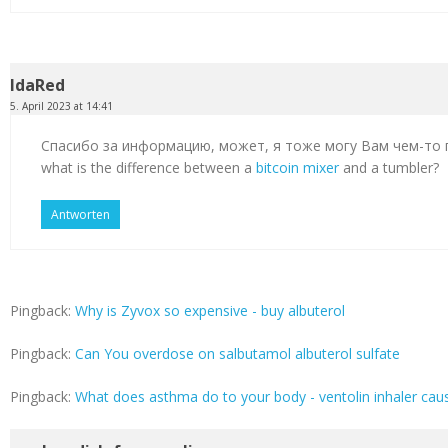
IdaRed
5. April 2023 at 14:41
Спасибо за информацию, может, я тоже могу Вам чем-то
what is the difference between a
bitcoin mixer
and a tumbler?
Antworten
Pingback:
Why is Zyvox so expensive - buy albuterol
Pingback:
Can You overdose on salbutamol albuterol sulfate
Pingback:
What does asthma do to your body - ventolin inhaler cau