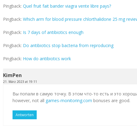
Pingback:
Quel fruit fait bander viagra vente libre pays?
Pingback:
Which arm for blood pressure chlorthalidone 25 mg revi
Pingback:
Is 7 days of antibiotics enough
Pingback:
Do antibiotics stop bacteria from reproducing
Pingback:
How do antibiotics work
KimPen
21. März 2023 at 19:11
Вы попали в самую точку. В этом что-то есть и это хорош
however, not all
games-monitoring.com
bonuses are good.
Antworten