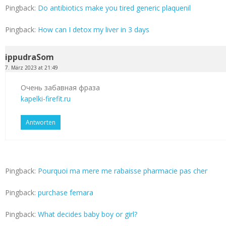
Pingback:
Do antibiotics make you tired generic plaquenil
Pingback:
How can I detox my liver in 3 days
ippudraSom
7. März 2023 at 21:49
Очень забавная фраза
kapelki-firefit.ru
Antworten
Pingback:
Pourquoi ma mere me rabaisse pharmacie pas cher
Pingback:
purchase femara
Pingback:
What decides baby boy or girl?