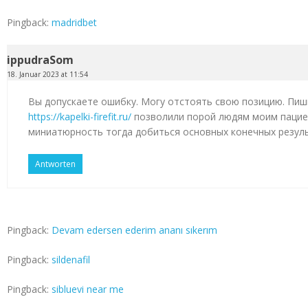
Pingback:
madridbet
ippudraSom
18. Januar 2023 at 11:54
Вы допускаете ошибку. Могу отстоять свою позицию. Пиш
https://kapelki-firefit.ru/
позволили порой людям моим пацие
миниатюрность тогда добиться основных конечных резул
Antworten
Pingback:
Devam edersen ederim ananı sıkerım
Pingback:
sildenafil
Pingback:
sibluevi near me