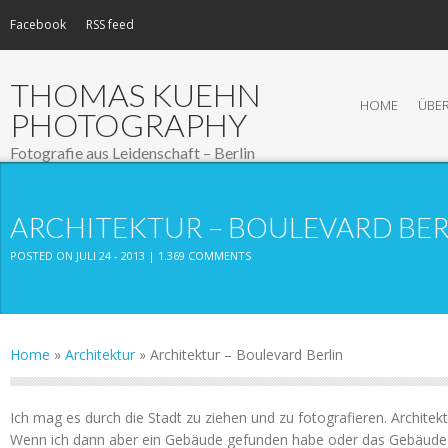
Facebook
RSS feed
THOMAS KUEHN
HOME
ÜBER
PHOTOGRAPHY
Fotografie aus Leidenschaft – Berlin
ARCHITEKTUR – BOULEVARD BER
POSTED ON JULI 24 - 2013 |
1.369 COMMENTS
Home
»
Architektur
»
Architektur – Boulevard Berlin
Ich mag es durch die Stadt zu ziehen und zu fotografieren. Architekt
Wenn ich dann aber ein Gebäude gefunden habe oder das Gebäude 