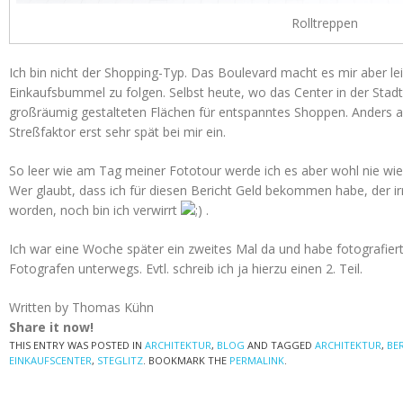
Rolltreppen
Ich bin nicht der Shopping-Typ. Das Boulevard macht es mir aber le
Einkaufsbummel zu folgen. Selbst heute, wo das Center in der Sta
großräumig gestalteten Flächen für entspanntes Shoppen. Anders al
Streßfaktor erst sehr spät bei mir ein.
So leer wie am Tag meiner Fototour werde ich es aber wohl nie wie
Wer glaubt, dass ich für diesen Bericht Geld bekommen habe, der ir
worden, noch bin ich verwirrt
.
Ich war eine Woche später ein zweites Mal da und habe fotografier
Fotografen unterwegs. Evtl. schreib ich ja hierzu einen 2. Teil.
Written by Thomas Kühn
Share it now!
THIS ENTRY WAS POSTED IN
ARCHITEKTUR
,
BLOG
AND TAGGED
ARCHITEKTUR
,
BE
EINKAUFSCENTER
,
STEGLITZ
. BOOKMARK THE
PERMALINK
.