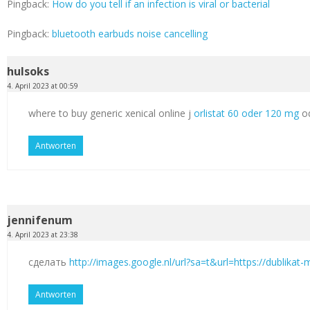
Pingback:
How do you tell if an infection is viral or bacterial
Pingback:
bluetooth earbuds noise cancelling
hulsoks
4. April 2023 at 00:59
where to buy generic xenical online j
orlistat 60 oder 120 mg
od
Antworten
jennifenum
4. April 2023 at 23:38
сделать
http://images.google.nl/url?sa=t&url=https://dublikat
Antworten