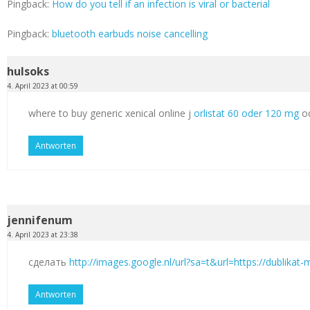
Pingback:
How do you tell if an infection is viral or bacterial
Pingback:
bluetooth earbuds noise cancelling
hulsoks
4. April 2023 at 00:59
where to buy generic xenical online j
orlistat 60 oder 120 mg
od
Antworten
jennifenum
4. April 2023 at 23:38
сделать
http://images.google.nl/url?sa=t&url=https://dublikat
Antworten