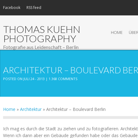
Facebook
RSS feed
THOMAS KUEHN
HOME
ÜBER
PHOTOGRAPHY
Fotografie aus Leidenschaft – Berlin
ARCHITEKTUR – BOULEVARD BER
POSTED ON JULI 24 - 2013 |
1.368 COMMENTS
Home
»
Architektur
»
Architektur – Boulevard Berlin
Ich mag es durch die Stadt zu ziehen und zu fotografieren. Architekt
Wenn ich dann aber ein Gebäude gefunden habe oder das Gebäude 