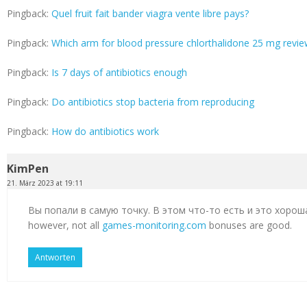
Pingback:
Quel fruit fait bander viagra vente libre pays?
Pingback:
Which arm for blood pressure chlorthalidone 25 mg revi
Pingback:
Is 7 days of antibiotics enough
Pingback:
Do antibiotics stop bacteria from reproducing
Pingback:
How do antibiotics work
KimPen
21. März 2023 at 19:11
Вы попали в самую точку. В этом что-то есть и это хорош
however, not all
games-monitoring.com
bonuses are good.
Antworten