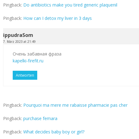
Pingback:
Do antibiotics make you tired generic plaquenil
Pingback:
How can I detox my liver in 3 days
ippudraSom
7. März 2023 at 21:49
Очень забавная фраза
kapelki-firefit.ru
Antworten
Pingback:
Pourquoi ma mere me rabaisse pharmacie pas cher
Pingback:
purchase femara
Pingback:
What decides baby boy or girl?