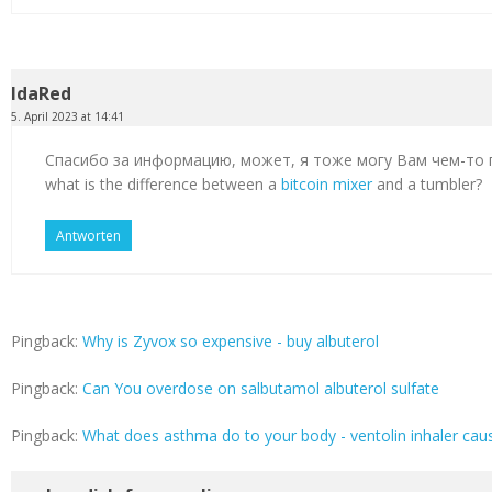
IdaRed
5. April 2023 at 14:41
Спасибо за информацию, может, я тоже могу Вам чем-то
what is the difference between a
bitcoin mixer
and a tumbler?
Antworten
Pingback:
Why is Zyvox so expensive - buy albuterol
Pingback:
Can You overdose on salbutamol albuterol sulfate
Pingback:
What does asthma do to your body - ventolin inhaler cau