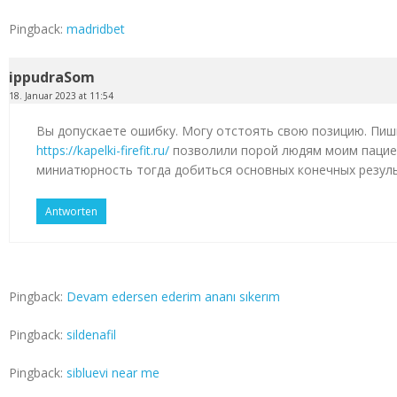
Pingback:
madridbet
ippudraSom
18. Januar 2023 at 11:54
Вы допускаете ошибку. Могу отстоять свою позицию. Пиш
https://kapelki-firefit.ru/
позволили порой людям моим пацие
миниатюрность тогда добиться основных конечных резул
Antworten
Pingback:
Devam edersen ederim ananı sıkerım
Pingback:
sildenafil
Pingback:
sibluevi near me