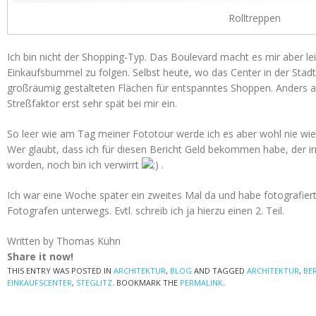
Rolltreppen
Ich bin nicht der Shopping-Typ. Das Boulevard macht es mir aber le
Einkaufsbummel zu folgen. Selbst heute, wo das Center in der Sta
großräumig gestalteten Flächen für entspanntes Shoppen. Anders al
Streßfaktor erst sehr spät bei mir ein.
So leer wie am Tag meiner Fototour werde ich es aber wohl nie wie
Wer glaubt, dass ich für diesen Bericht Geld bekommen habe, der ir
worden, noch bin ich verwirrt
.
Ich war eine Woche später ein zweites Mal da und habe fotografier
Fotografen unterwegs. Evtl. schreib ich ja hierzu einen 2. Teil.
Written by Thomas Kühn
Share it now!
THIS ENTRY WAS POSTED IN
ARCHITEKTUR
,
BLOG
AND TAGGED
ARCHITEKTUR
,
BE
EINKAUFSCENTER
,
STEGLITZ
. BOOKMARK THE
PERMALINK
.