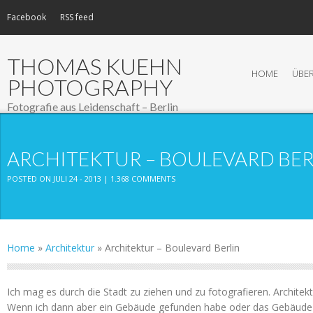
Facebook
RSS feed
THOMAS KUEHN
HOME
ÜBER
PHOTOGRAPHY
Fotografie aus Leidenschaft – Berlin
ARCHITEKTUR – BOULEVARD BER
POSTED ON JULI 24 - 2013 |
1.368 COMMENTS
Home
»
Architektur
»
Architektur – Boulevard Berlin
Ich mag es durch die Stadt zu ziehen und zu fotografieren. Architekt
Wenn ich dann aber ein Gebäude gefunden habe oder das Gebäude 