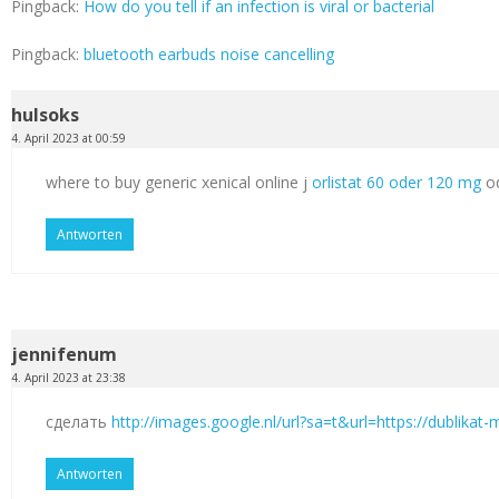
Pingback:
How do you tell if an infection is viral or bacterial
Pingback:
bluetooth earbuds noise cancelling
hulsoks
4. April 2023 at 00:59
where to buy generic xenical online j
orlistat 60 oder 120 mg
od
Antworten
jennifenum
4. April 2023 at 23:38
сделать
http://images.google.nl/url?sa=t&url=https://dublikat
Antworten