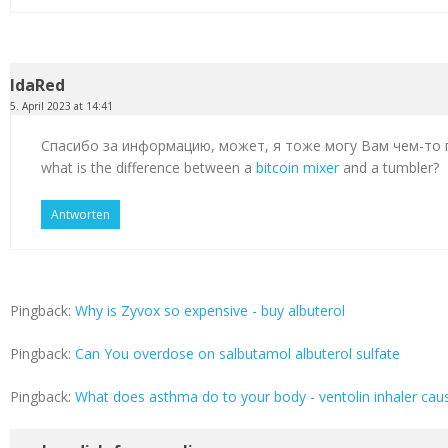
IdaRed
5. April 2023 at 14:41
Спасибо за информацию, может, я тоже могу Вам чем-то
what is the difference between a
bitcoin mixer
and a tumbler?
Antworten
Pingback:
Why is Zyvox so expensive - buy albuterol
Pingback:
Can You overdose on salbutamol albuterol sulfate
Pingback:
What does asthma do to your body - ventolin inhaler cau