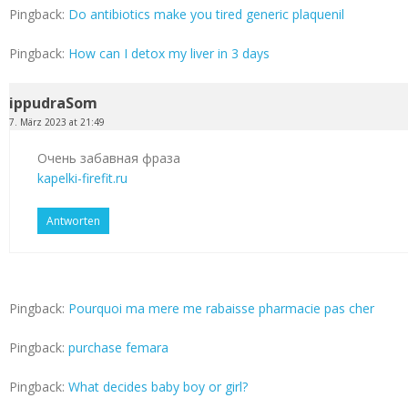
Pingback:
Do antibiotics make you tired generic plaquenil
Pingback:
How can I detox my liver in 3 days
ippudraSom
7. März 2023 at 21:49
Очень забавная фраза
kapelki-firefit.ru
Antworten
Pingback:
Pourquoi ma mere me rabaisse pharmacie pas cher
Pingback:
purchase femara
Pingback:
What decides baby boy or girl?