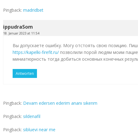
Pingback:
madridbet
ippudraSom
18. Januar 2023 at 11:54
Вы допускаете ошибку. Могу отстоять свою позицию. Пиш
https://kapelki-firefit.ru/
позволили порой людям моим пацие
миниатюрность тогда добиться основных конечных резул
Antworten
Pingback:
Devam edersen ederim ananı sıkerım
Pingback:
sildenafil
Pingback:
sibluevi near me