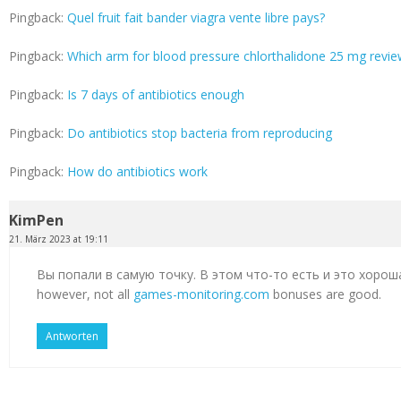
Pingback:
Quel fruit fait bander viagra vente libre pays?
Pingback:
Which arm for blood pressure chlorthalidone 25 mg revi
Pingback:
Is 7 days of antibiotics enough
Pingback:
Do antibiotics stop bacteria from reproducing
Pingback:
How do antibiotics work
KimPen
21. März 2023 at 19:11
Вы попали в самую точку. В этом что-то есть и это хорош
however, not all
games-monitoring.com
bonuses are good.
Antworten