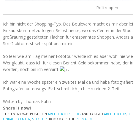
Rolltreppen
Ich bin nicht der Shopping-Typ. Das Boulevard macht es mir aber le
Einkaufsbummel zu folgen. Selbst heute, wo das Center in der Sta
großräumig gestalteten Flächen für entspanntes Shoppen. Anders al
Streßfaktor erst sehr spät bei mir ein.
So leer wie am Tag meiner Fototour werde ich es aber wohl nie wie
Wer glaubt, dass ich für diesen Bericht Geld bekommen habe, der ir
worden, noch bin ich verwirrt
.
Ich war eine Woche später ein zweites Mal da und habe fotografier
Fotografen unterwegs. Evtl. schreib ich ja hierzu einen 2. Teil.
Written by Thomas Kühn
Share it now!
THIS ENTRY WAS POSTED IN
ARCHITEKTUR
,
BLOG
AND TAGGED
ARCHITEKTUR
,
BE
EINKAUFSCENTER
,
STEGLITZ
. BOOKMARK THE
PERMALINK
.