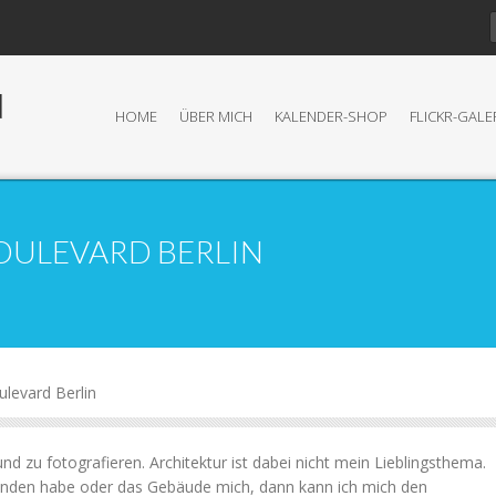
N
HOME
ÜBER MICH
KALENDER-SHOP
FLICKR-GALE
OULEVARD BERLIN
ulevard Berlin
nd zu fotografieren. Architektur ist dabei nicht mein Lieblingsthema.
nden habe oder das Gebäude mich, dann kann ich mich den