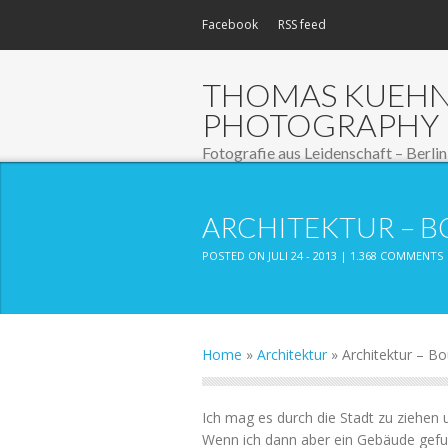
Facebook
RSS feed
THOMAS KUEH
PHOTOGRAPHY
Fotografie aus Leidenschaft – Berlin
ARCHITEKTUR – B
POSTED ON JULI 24 - 2013 |
1.368 COMMENTS
Home
»
Architektur
»
Architektur – Bo
Ich mag es durch die Stadt zu ziehen u
Wenn ich dann aber ein Gebäude gefu