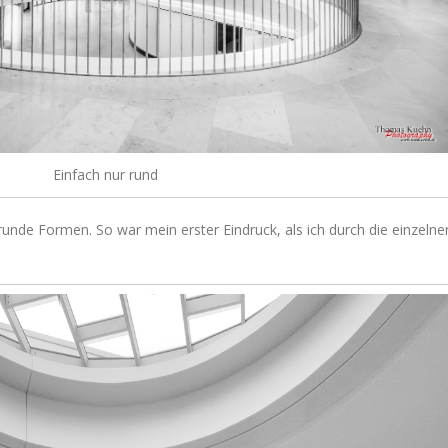
Einfach nur rund
g runde Formen. So war mein erster Eindruck, als ich durch die einzelne