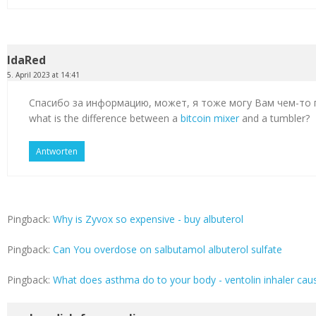
IdaRed
5. April 2023 at 14:41
Спасибо за информацию, может, я тоже могу Вам чем-то
what is the difference between a
bitcoin mixer
and a tumbler?
Antworten
Pingback:
Why is Zyvox so expensive - buy albuterol
Pingback:
Can You overdose on salbutamol albuterol sulfate
Pingback:
What does asthma do to your body - ventolin inhaler cau