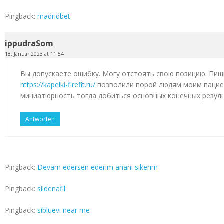
Pingback:
madridbet
ippudraSom
18. Januar 2023 at 11:54
Вы допускаете ошибку. Могу отстоять свою позицию. Пиш
https://kapelki-firefit.ru/
позволили порой людям моим пацие
миниатюрность тогда добиться основных конечных резул
Antworten
Pingback:
Devam edersen ederim ananı sıkerım
Pingback:
sildenafil
Pingback:
sibluevi near me