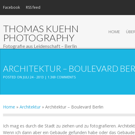
Facebook
RSS feed
THOMAS KUEHN
HOME
ÜBER
PHOTOGRAPHY
Fotografie aus Leidenschaft – Berlin
ARCHITEKTUR – BOULEVARD BER
POSTED ON JULI 24 - 2013 |
1.369 COMMENTS
Home
»
Architektur
»
Architektur – Boulevard Berlin
Ich mag es durch die Stadt zu ziehen und zu fotografieren. Architekt
Wenn ich dann aber ein Gebäude gefunden habe oder das Gebäude 