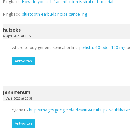
Pingback:
How do you tell if an infection is viral or bacterial
Pingback:
bluetooth earbuds noise cancelling
hulsoks
4. April 2023 at 00:59
where to buy generic xenical online j
orlistat 60 oder 120 mg
od
Antworten
jennifenum
4. April 2023 at 23:38
сделать
http://images.google.nl/url?sa=t&url=https://dublikat
Antworten