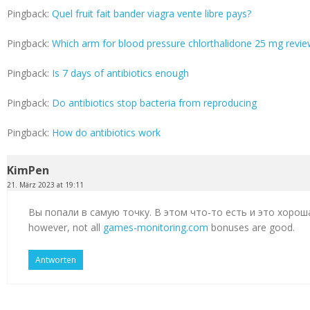
Pingback:
Quel fruit fait bander viagra vente libre pays?
Pingback:
Which arm for blood pressure chlorthalidone 25 mg revi
Pingback:
Is 7 days of antibiotics enough
Pingback:
Do antibiotics stop bacteria from reproducing
Pingback:
How do antibiotics work
KimPen
21. März 2023 at 19:11
Вы попали в самую точку. В этом что-то есть и это хорош
however, not all
games-monitoring.com
bonuses are good.
Antworten