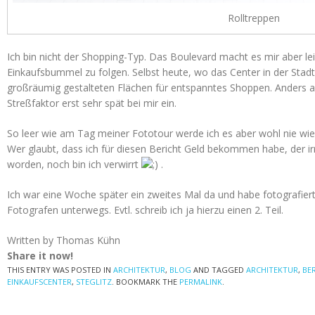
Rolltreppen
Ich bin nicht der Shopping-Typ. Das Boulevard macht es mir aber le
Einkaufsbummel zu folgen. Selbst heute, wo das Center in der Sta
großräumig gestalteten Flächen für entspanntes Shoppen. Anders al
Streßfaktor erst sehr spät bei mir ein.
So leer wie am Tag meiner Fototour werde ich es aber wohl nie wie
Wer glaubt, dass ich für diesen Bericht Geld bekommen habe, der ir
worden, noch bin ich verwirrt
.
Ich war eine Woche später ein zweites Mal da und habe fotografier
Fotografen unterwegs. Evtl. schreib ich ja hierzu einen 2. Teil.
Written by Thomas Kühn
Share it now!
THIS ENTRY WAS POSTED IN
ARCHITEKTUR
,
BLOG
AND TAGGED
ARCHITEKTUR
,
BE
EINKAUFSCENTER
,
STEGLITZ
. BOOKMARK THE
PERMALINK
.