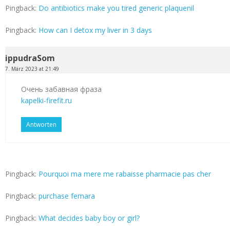
Pingback:
Do antibiotics make you tired generic plaquenil
Pingback:
How can I detox my liver in 3 days
ippudraSom
7. März 2023 at 21:49
Очень забавная фраза
kapelki-firefit.ru
Antworten
Pingback:
Pourquoi ma mere me rabaisse pharmacie pas cher
Pingback:
purchase femara
Pingback:
What decides baby boy or girl?