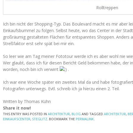
Rolltreppen
Ich bin nicht der Shopping-Typ. Das Boulevard macht es mir aber le
Einkaufsbummel zu folgen. Selbst heute, wo das Center in der Sta
großräumig gestalteten Flächen für entspanntes Shoppen. Anders al
Streßfaktor erst sehr spät bei mir ein.
So leer wie am Tag meiner Fototour werde ich es aber wohl nie wie
Wer glaubt, dass ich für diesen Bericht Geld bekommen habe, der ir
worden, noch bin ich verwirrt
.
Ich war eine Woche später ein zweites Mal da und habe fotografier
Fotografen unterwegs. Evtl. schreib ich ja hierzu einen 2. Teil.
Written by Thomas Kühn
Share it now!
THIS ENTRY WAS POSTED IN
ARCHITEKTUR
,
BLOG
AND TAGGED
ARCHITEKTUR
,
BE
EINKAUFSCENTER
,
STEGLITZ
. BOOKMARK THE
PERMALINK
.