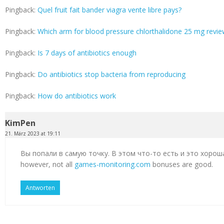
Pingback:
Quel fruit fait bander viagra vente libre pays?
Pingback:
Which arm for blood pressure chlorthalidone 25 mg revi
Pingback:
Is 7 days of antibiotics enough
Pingback:
Do antibiotics stop bacteria from reproducing
Pingback:
How do antibiotics work
KimPen
21. März 2023 at 19:11
Вы попали в самую точку. В этом что-то есть и это хорош
however, not all
games-monitoring.com
bonuses are good.
Antworten