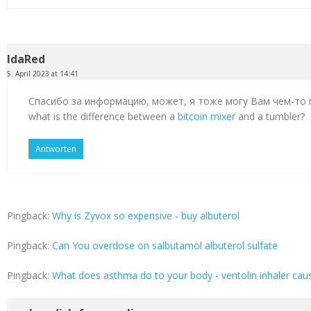
IdaRed
5. April 2023 at 14:41
Спасибо за информацию, может, я тоже могу Вам чем-то
what is the difference between a
bitcoin mixer
and a tumbler?
Antworten
Pingback:
Why is Zyvox so expensive - buy albuterol
Pingback:
Can You overdose on salbutamol albuterol sulfate
Pingback:
What does asthma do to your body - ventolin inhaler cau