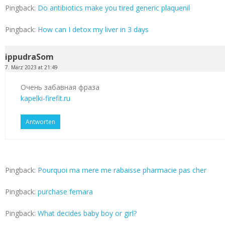
Pingback:
Do antibiotics make you tired generic plaquenil
Pingback:
How can I detox my liver in 3 days
ippudraSom
7. März 2023 at 21:49
Очень забавная фраза
kapelki-firefit.ru
Antworten
Pingback:
Pourquoi ma mere me rabaisse pharmacie pas cher
Pingback:
purchase femara
Pingback:
What decides baby boy or girl?