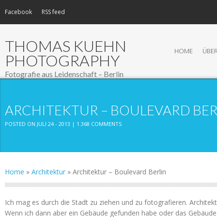
Facebook
RSS feed
THOMAS KUEHN
HOME
ÜBER
PHOTOGRAPHY
Fotografie aus Leidenschaft – Berlin
ARCHITEKTUR – BOULEVARD BER
POSTED ON JULI 24 - 2013 |
1.368 COMMENTS
Home
»
Architektur
»
Architektur – Boulevard Berlin
Ich mag es durch die Stadt zu ziehen und zu fotografieren. Architekt
Wenn ich dann aber ein Gebäude gefunden habe oder das Gebäude 