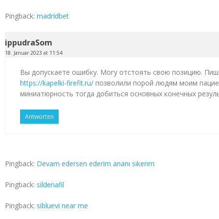
Pingback:
madridbet
ippudraSom
18. Januar 2023 at 11:54
Вы допускаете ошибку. Могу отстоять свою позицию. Пиш
https://kapelki-firefit.ru/
позволили порой людям моим пацие
миниатюрность тогда добиться основных конечных резул
Antworten
Pingback:
Devam edersen ederim ananı sıkerım
Pingback:
sildenafil
Pingback:
sibluevi near me