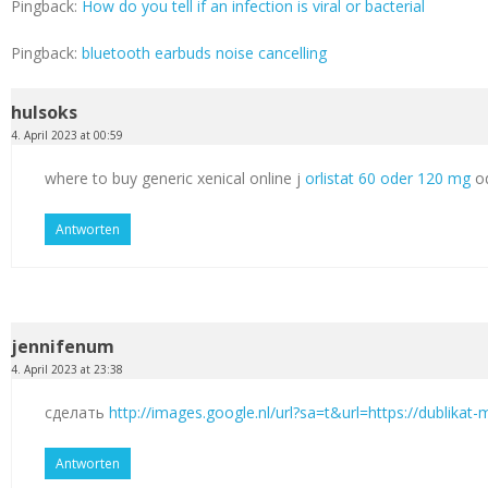
Pingback:
How do you tell if an infection is viral or bacterial
Pingback:
bluetooth earbuds noise cancelling
hulsoks
4. April 2023 at 00:59
where to buy generic xenical online j
orlistat 60 oder 120 mg
od
Antworten
jennifenum
4. April 2023 at 23:38
сделать
http://images.google.nl/url?sa=t&url=https://dublikat
Antworten