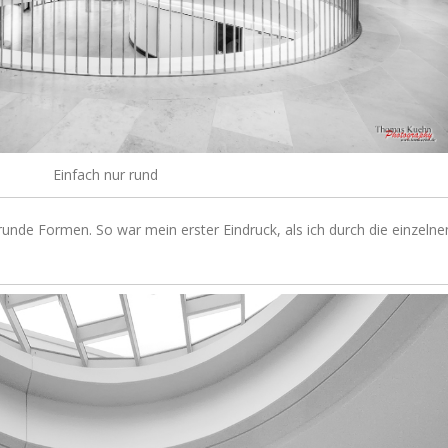
Einfach nur rund
g runde Formen. So war mein erster Eindruck, als ich durch die einzelne