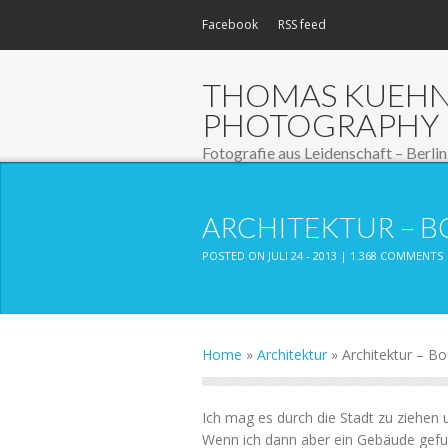
Facebook
RSS feed
THOMAS KUEH
PHOTOGRAPHY
Fotografie aus Leidenschaft – Berlin
ARCHITEKTUR – B
POSTED ON JULI 24 - 2013 |
1.368 COMMENTS
Home
»
Architektur
»
Architektur – Bo
Ich mag es durch die Stadt zu ziehen u
Wenn ich dann aber ein Gebäude gefu