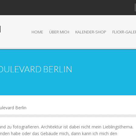
N
HOME
ÜBER MICH
KALENDER-SHOP
FLICKR-GALE
OULEVARD BERLIN
ulevard Berlin
nd zu fotografieren. Architektur ist dabei nicht mein Lieblingsthema.
nden habe oder das Gebäude mich, dann kann ich mich den