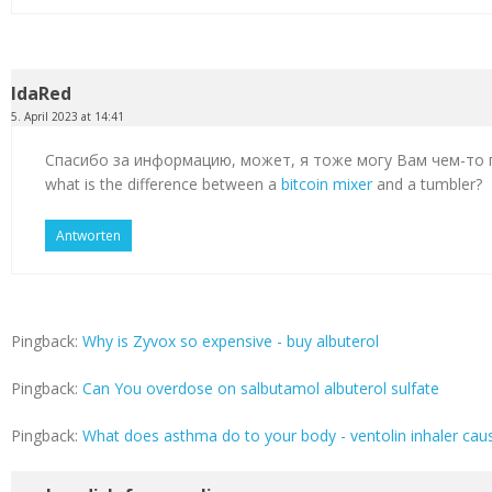
IdaRed
5. April 2023 at 14:41
Спасибо за информацию, может, я тоже могу Вам чем-то
what is the difference between a
bitcoin mixer
and a tumbler?
Antworten
Pingback:
Why is Zyvox so expensive - buy albuterol
Pingback:
Can You overdose on salbutamol albuterol sulfate
Pingback:
What does asthma do to your body - ventolin inhaler cau