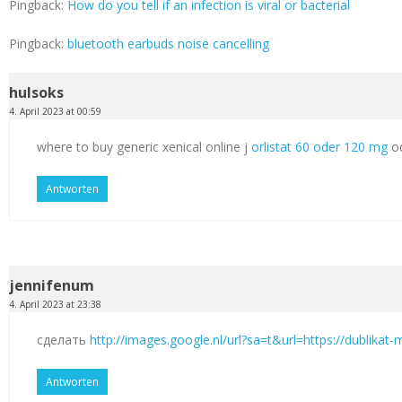
Pingback:
How do you tell if an infection is viral or bacterial
Pingback:
bluetooth earbuds noise cancelling
hulsoks
4. April 2023 at 00:59
where to buy generic xenical online j
orlistat 60 oder 120 mg
od
Antworten
jennifenum
4. April 2023 at 23:38
сделать
http://images.google.nl/url?sa=t&url=https://dublikat
Antworten