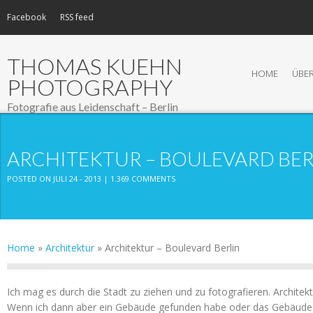
Facebook
RSS feed
THOMAS KUEHN
HOME
ÜBER
PHOTOGRAPHY
Fotografie aus Leidenschaft – Berlin
ARCHITEKTUR – BOULEVARD BER
POSTED ON JULI 24 - 2013 |
1.369 COMMENTS
Home
»
Architektur
»
Architektur – Boulevard Berlin
Ich mag es durch die Stadt zu ziehen und zu fotografieren. Architekt
Wenn ich dann aber ein Gebäude gefunden habe oder das Gebäude 