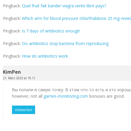
Pingback:
Quel fruit fait bander viagra vente libre pays?
Pingback:
Which arm for blood pressure chlorthalidone 25 mg revi
Pingback:
Is 7 days of antibiotics enough
Pingback:
Do antibiotics stop bacteria from reproducing
Pingback:
How do antibiotics work
KimPen
21. März 2023 at 19:11
Вы попали в самую точку. В этом что-то есть и это хорош
however, not all
games-monitoring.com
bonuses are good.
Antworten