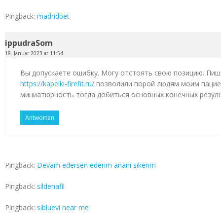
Pingback:
madridbet
ippudraSom
18. Januar 2023 at 11:54
Вы допускаете ошибку. Могу отстоять свою позицию. Пиш
https://kapelki-firefit.ru/
позволили порой людям моим пацие
миниатюрность тогда добиться основных конечных резул
Antworten
Pingback:
Devam edersen ederim ananı sıkerım
Pingback:
sildenafil
Pingback:
sibluevi near me