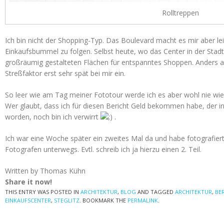
Rolltreppen
Ich bin nicht der Shopping-Typ. Das Boulevard macht es mir aber le
Einkaufsbummel zu folgen. Selbst heute, wo das Center in der Sta
großräumig gestalteten Flächen für entspanntes Shoppen. Anders al
Streßfaktor erst sehr spät bei mir ein.
So leer wie am Tag meiner Fototour werde ich es aber wohl nie wie
Wer glaubt, dass ich für diesen Bericht Geld bekommen habe, der ir
worden, noch bin ich verwirrt
.
Ich war eine Woche später ein zweites Mal da und habe fotografier
Fotografen unterwegs. Evtl. schreib ich ja hierzu einen 2. Teil.
Written by Thomas Kühn
Share it now!
THIS ENTRY WAS POSTED IN
ARCHITEKTUR
,
BLOG
AND TAGGED
ARCHITEKTUR
,
BE
EINKAUFSCENTER
,
STEGLITZ
. BOOKMARK THE
PERMALINK
.