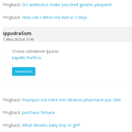
Pingback:
Do antibiotics make you tired generic plaquenil
Pingback:
How can I detox my liver in 3 days
ippudraSom
7. März 2023 at 21:49
Очень забавная фраза
kapelki-firefit.ru
Antworten
Pingback:
Pourquoi ma mere me rabaisse pharmacie pas cher
Pingback:
purchase femara
Pingback:
What decides baby boy or girl?