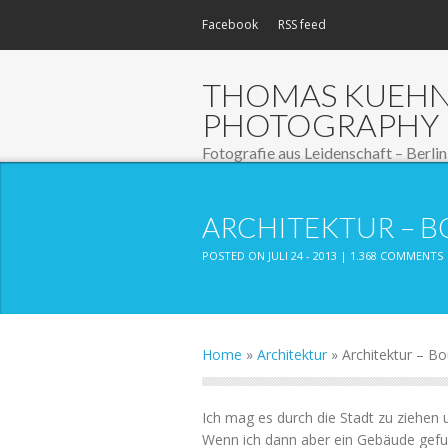
Facebook
RSS feed
THOMAS KUEH
PHOTOGRAPHY
Fotografie aus Leidenschaft – Berlin
ARCHITEKTUR – B
POSTED ON JULI 24 - 2013 |
1.368 COMMENTS
Home
»
Architektur
»
Architektur – Bo
Ich mag es durch die Stadt zu ziehen u
Wenn ich dann aber ein Gebäude gefu