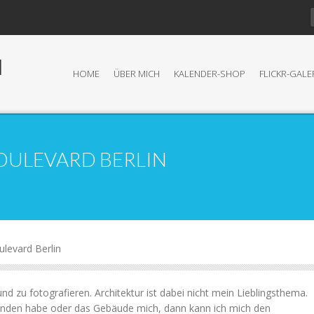
N
HOME
ÜBER MICH
KALENDER-SHOP
FLICKR-GALE
OULEVARD BERLIN
ulevard Berlin
nd zu fotografieren. Architektur ist dabei nicht mein Lieblingsthema.
nden habe oder das Gebäude mich, dann kann ich mich den