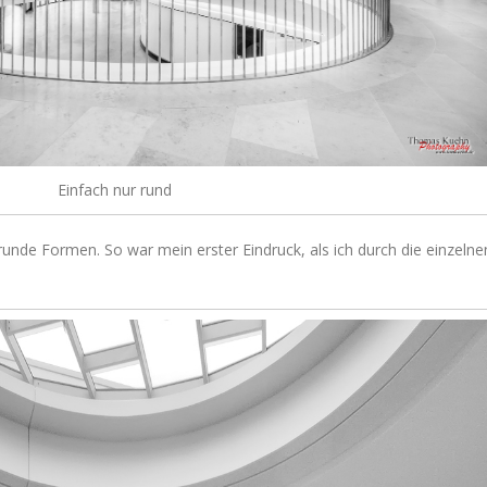
Einfach nur rund
g runde Formen. So war mein erster Eindruck, als ich durch die einzelne