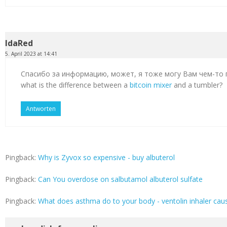
IdaRed
5. April 2023 at 14:41
Спасибо за информацию, может, я тоже могу Вам чем-то
what is the difference between a
bitcoin mixer
and a tumbler?
Antworten
Pingback:
Why is Zyvox so expensive - buy albuterol
Pingback:
Can You overdose on salbutamol albuterol sulfate
Pingback:
What does asthma do to your body - ventolin inhaler cau