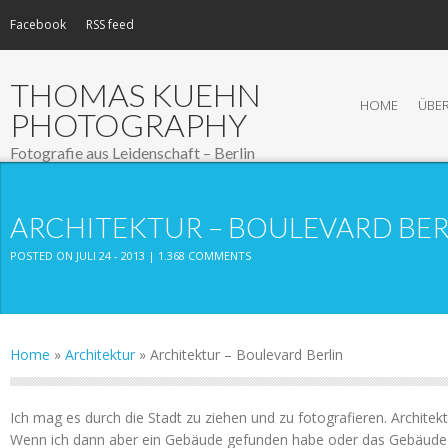
Facebook
RSS feed
THOMAS KUEHN
HOME
ÜBER
PHOTOGRAPHY
Fotografie aus Leidenschaft – Berlin
ARCHITEKTUR – BOULEVARD BER
POSTED ON JULI 24 - 2013 |
1.368 COMMENTS
Home
»
Architektur
»
Architektur – Boulevard Berlin
Ich mag es durch die Stadt zu ziehen und zu fotografieren. Architekt
Wenn ich dann aber ein Gebäude gefunden habe oder das Gebäude 