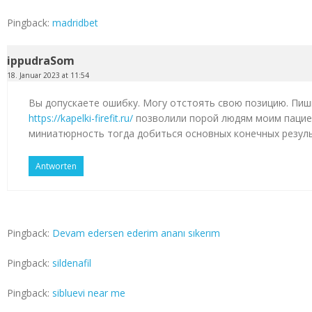
Pingback:
madridbet
ippudraSom
18. Januar 2023 at 11:54
Вы допускаете ошибку. Могу отстоять свою позицию. Пиш
https://kapelki-firefit.ru/
позволили порой людям моим пацие
миниатюрность тогда добиться основных конечных резул
Antworten
Pingback:
Devam edersen ederim ananı sıkerım
Pingback:
sildenafil
Pingback:
sibluevi near me