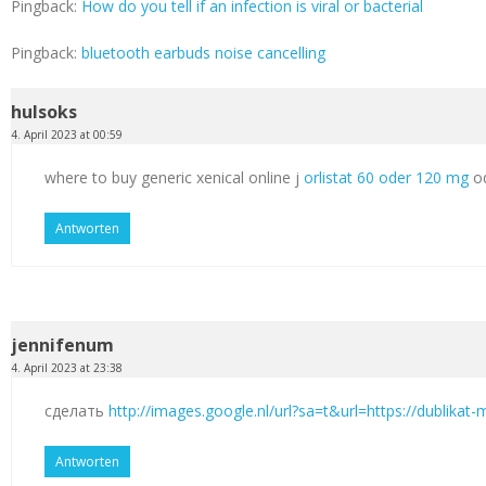
Pingback:
How do you tell if an infection is viral or bacterial
Pingback:
bluetooth earbuds noise cancelling
hulsoks
4. April 2023 at 00:59
where to buy generic xenical online j
orlistat 60 oder 120 mg
od
Antworten
jennifenum
4. April 2023 at 23:38
сделать
http://images.google.nl/url?sa=t&url=https://dublikat
Antworten