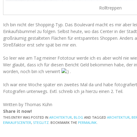
Rolltreppen
Ich bin nicht der Shopping-Typ. Das Boulevard macht es mir aber le
Einkaufsbummel zu folgen. Selbst heute, wo das Center in der Sta
großräumig gestalteten Flächen für entspanntes Shoppen. Anders al
Streßfaktor erst sehr spät bei mir ein.
So leer wie am Tag meiner Fototour werde ich es aber wohl nie wie
Wer glaubt, dass ich für diesen Bericht Geld bekommen habe, der ir
worden, noch bin ich verwirrt
.
Ich war eine Woche später ein zweites Mal da und habe fotografier
Fotografen unterwegs. Evtl. schreib ich ja hierzu einen 2. Teil.
Written by Thomas Kühn
Share it now!
THIS ENTRY WAS POSTED IN
ARCHITEKTUR
,
BLOG
AND TAGGED
ARCHITEKTUR
,
BE
EINKAUFSCENTER
,
STEGLITZ
. BOOKMARK THE
PERMALINK
.