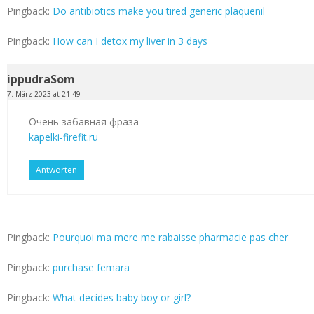
Pingback:
Do antibiotics make you tired generic plaquenil
Pingback:
How can I detox my liver in 3 days
ippudraSom
7. März 2023 at 21:49
Очень забавная фраза
kapelki-firefit.ru
Antworten
Pingback:
Pourquoi ma mere me rabaisse pharmacie pas cher
Pingback:
purchase femara
Pingback:
What decides baby boy or girl?