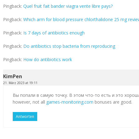
Pingback:
Quel fruit fait bander viagra vente libre pays?
Pingback:
Which arm for blood pressure chlorthalidone 25 mg revi
Pingback:
Is 7 days of antibiotics enough
Pingback:
Do antibiotics stop bacteria from reproducing
Pingback:
How do antibiotics work
KimPen
21. März 2023 at 19:11
Вы попали в самую точку. В этом что-то есть и это хорош
however, not all
games-monitoring.com
bonuses are good.
Antworten