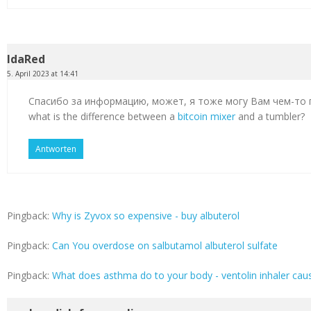
IdaRed
5. April 2023 at 14:41
Спасибо за информацию, может, я тоже могу Вам чем-то
what is the difference between a
bitcoin mixer
and a tumbler?
Antworten
Pingback:
Why is Zyvox so expensive - buy albuterol
Pingback:
Can You overdose on salbutamol albuterol sulfate
Pingback:
What does asthma do to your body - ventolin inhaler cau