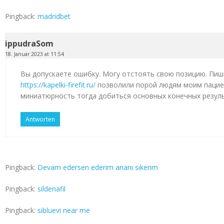
Pingback:
madridbet
ippudraSom
18. Januar 2023 at 11:54
Вы допускаете ошибку. Могу отстоять свою позицию. Пиш
https://kapelki-firefit.ru/
позволили порой людям моим пацие
миниатюрность тогда добиться основных конечных резул
Antworten
Pingback:
Devam edersen ederim ananı sıkerım
Pingback:
sildenafil
Pingback:
sibluevi near me