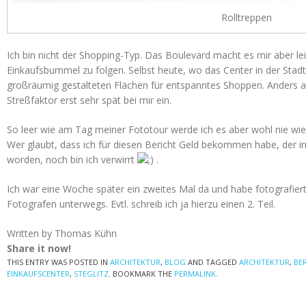
Rolltreppen
Ich bin nicht der Shopping-Typ. Das Boulevard macht es mir aber le
Einkaufsbummel zu folgen. Selbst heute, wo das Center in der Sta
großräumig gestalteten Flächen für entspanntes Shoppen. Anders al
Streßfaktor erst sehr spät bei mir ein.
So leer wie am Tag meiner Fototour werde ich es aber wohl nie wie
Wer glaubt, dass ich für diesen Bericht Geld bekommen habe, der ir
worden, noch bin ich verwirrt
.
Ich war eine Woche später ein zweites Mal da und habe fotografier
Fotografen unterwegs. Evtl. schreib ich ja hierzu einen 2. Teil.
Written by Thomas Kühn
Share it now!
THIS ENTRY WAS POSTED IN
ARCHITEKTUR
,
BLOG
AND TAGGED
ARCHITEKTUR
,
BE
EINKAUFSCENTER
,
STEGLITZ
. BOOKMARK THE
PERMALINK
.