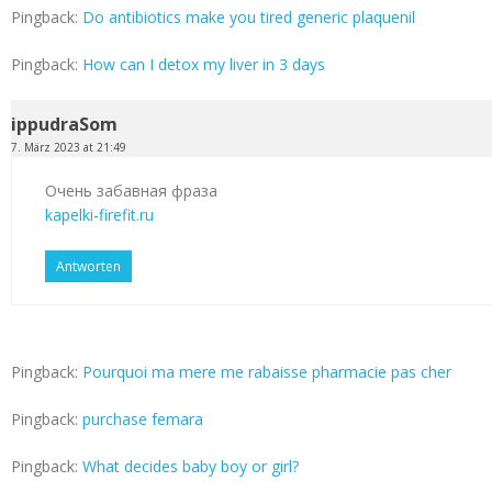
Pingback:
Do antibiotics make you tired generic plaquenil
Pingback:
How can I detox my liver in 3 days
ippudraSom
7. März 2023 at 21:49
Очень забавная фраза
kapelki-firefit.ru
Antworten
Pingback:
Pourquoi ma mere me rabaisse pharmacie pas cher
Pingback:
purchase femara
Pingback:
What decides baby boy or girl?