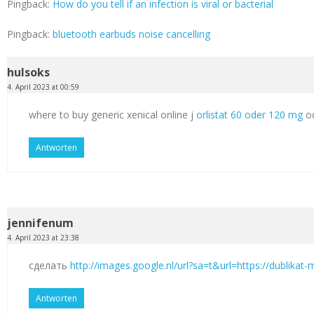
Pingback:
How do you tell if an infection is viral or bacterial
Pingback:
bluetooth earbuds noise cancelling
hulsoks
4. April 2023 at 00:59
where to buy generic xenical online j
orlistat 60 oder 120 mg
od
Antworten
jennifenum
4. April 2023 at 23:38
сделать
http://images.google.nl/url?sa=t&url=https://dublikat
Antworten