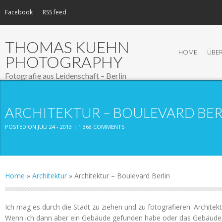
Facebook
RSS feed
THOMAS KUEHN
HOME
ÜBER
PHOTOGRAPHY
Fotografie aus Leidenschaft – Berlin
ARCHITEKTUR – BOULEVARD BER
POSTED ON JULI 24 - 2013 |
1.368 COMMENTS
Home
»
Architektur
»
Architektur – Boulevard Berlin
Ich mag es durch die Stadt zu ziehen und zu fotografieren. Architekt
Wenn ich dann aber ein Gebäude gefunden habe oder das Gebäude 