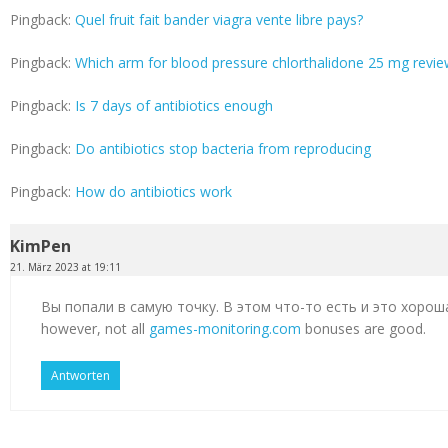
Pingback:
Quel fruit fait bander viagra vente libre pays?
Pingback:
Which arm for blood pressure chlorthalidone 25 mg revi
Pingback:
Is 7 days of antibiotics enough
Pingback:
Do antibiotics stop bacteria from reproducing
Pingback:
How do antibiotics work
KimPen
21. März 2023 at 19:11
Вы попали в самую точку. В этом что-то есть и это хорош
however, not all
games-monitoring.com
bonuses are good.
Antworten