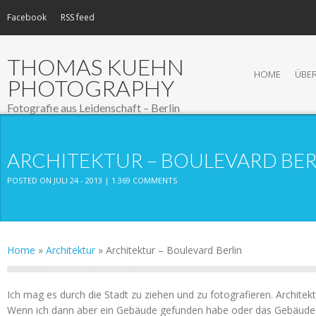
Facebook
RSS feed
THOMAS KUEHN
HOME
ÜBER
PHOTOGRAPHY
Fotografie aus Leidenschaft – Berlin
ARCHITEKTUR – BOULEVARD BER
POSTED ON JULI 24 - 2013 |
1.369 COMMENTS
Home
»
Architektur
»
Architektur – Boulevard Berlin
Ich mag es durch die Stadt zu ziehen und zu fotografieren. Architekt
Wenn ich dann aber ein Gebäude gefunden habe oder das Gebäude 