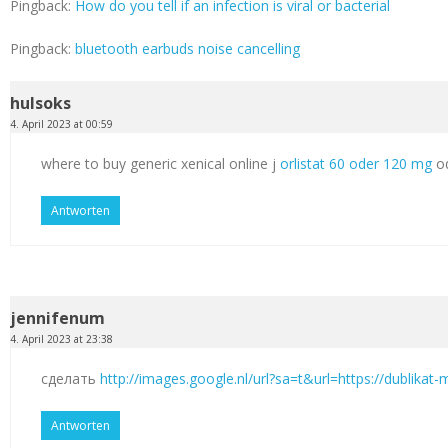
Pingback:
How do you tell if an infection is viral or bacterial
Pingback:
bluetooth earbuds noise cancelling
hulsoks
4. April 2023 at 00:59
where to buy generic xenical online j
orlistat 60 oder 120 mg
od
Antworten
jennifenum
4. April 2023 at 23:38
сделать
http://images.google.nl/url?sa=t&url=https://dublikat
Antworten