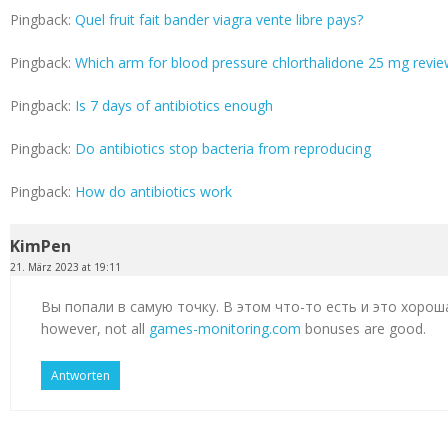
Pingback:
Quel fruit fait bander viagra vente libre pays?
Pingback:
Which arm for blood pressure chlorthalidone 25 mg revi
Pingback:
Is 7 days of antibiotics enough
Pingback:
Do antibiotics stop bacteria from reproducing
Pingback:
How do antibiotics work
KimPen
21. März 2023 at 19:11
Вы попали в самую точку. В этом что-то есть и это хорош
however, not all
games-monitoring.com
bonuses are good.
Antworten