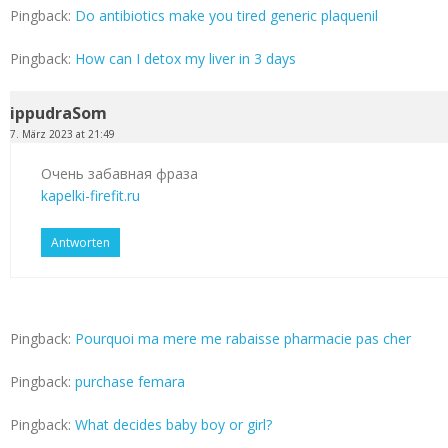
Pingback:
Do antibiotics make you tired generic plaquenil
Pingback:
How can I detox my liver in 3 days
ippudraSom
7. März 2023 at 21:49
Очень забавная фраза
kapelki-firefit.ru
Antworten
Pingback:
Pourquoi ma mere me rabaisse pharmacie pas cher
Pingback:
purchase femara
Pingback:
What decides baby boy or girl?