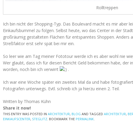
Rolltreppen
Ich bin nicht der Shopping-Typ. Das Boulevard macht es mir aber le
Einkaufsbummel zu folgen. Selbst heute, wo das Center in der Sta
großräumig gestalteten Flächen für entspanntes Shoppen. Anders al
Streßfaktor erst sehr spät bei mir ein.
So leer wie am Tag meiner Fototour werde ich es aber wohl nie wie
Wer glaubt, dass ich für diesen Bericht Geld bekommen habe, der ir
worden, noch bin ich verwirrt
.
Ich war eine Woche später ein zweites Mal da und habe fotografier
Fotografen unterwegs. Evtl. schreib ich ja hierzu einen 2. Teil.
Written by Thomas Kühn
Share it now!
THIS ENTRY WAS POSTED IN
ARCHITEKTUR
,
BLOG
AND TAGGED
ARCHITEKTUR
,
BE
EINKAUFSCENTER
,
STEGLITZ
. BOOKMARK THE
PERMALINK
.