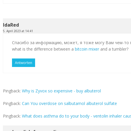
IdaRed
5. April 2023 at 14:41
Спасибо за информацию, может, я тоже могу Вам чем-то
what is the difference between a
bitcoin mixer
and a tumbler?
Antworten
Pingback:
Why is Zyvox so expensive - buy albuterol
Pingback:
Can You overdose on salbutamol albuterol sulfate
Pingback:
What does asthma do to your body - ventolin inhaler cau