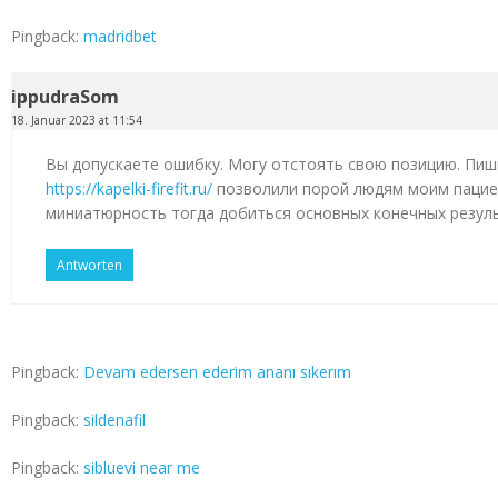
Pingback:
madridbet
ippudraSom
18. Januar 2023 at 11:54
Вы допускаете ошибку. Могу отстоять свою позицию. Пиш
https://kapelki-firefit.ru/
позволили порой людям моим пацие
миниатюрность тогда добиться основных конечных резул
Antworten
Pingback:
Devam edersen ederim ananı sıkerım
Pingback:
sildenafil
Pingback:
sibluevi near me