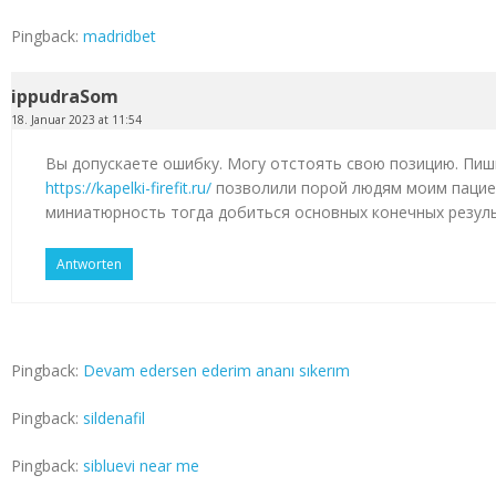
Pingback:
madridbet
ippudraSom
18. Januar 2023 at 11:54
Вы допускаете ошибку. Могу отстоять свою позицию. Пиш
https://kapelki-firefit.ru/
позволили порой людям моим пацие
миниатюрность тогда добиться основных конечных резул
Antworten
Pingback:
Devam edersen ederim ananı sıkerım
Pingback:
sildenafil
Pingback:
sibluevi near me