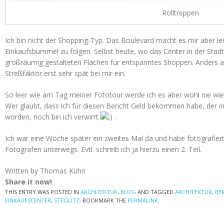
Rolltreppen
Ich bin nicht der Shopping-Typ. Das Boulevard macht es mir aber le
Einkaufsbummel zu folgen. Selbst heute, wo das Center in der Sta
großräumig gestalteten Flächen für entspanntes Shoppen. Anders al
Streßfaktor erst sehr spät bei mir ein.
So leer wie am Tag meiner Fototour werde ich es aber wohl nie wie
Wer glaubt, dass ich für diesen Bericht Geld bekommen habe, der ir
worden, noch bin ich verwirrt
.
Ich war eine Woche später ein zweites Mal da und habe fotografier
Fotografen unterwegs. Evtl. schreib ich ja hierzu einen 2. Teil.
Written by Thomas Kühn
Share it now!
THIS ENTRY WAS POSTED IN
ARCHITEKTUR
,
BLOG
AND TAGGED
ARCHITEKTUR
,
BE
EINKAUFSCENTER
,
STEGLITZ
. BOOKMARK THE
PERMALINK
.