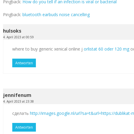
Pingback:
How do you tell if an infection is viral or bacterial
Pingback:
bluetooth earbuds noise cancelling
hulsoks
4. April 2023 at 00:59
where to buy generic xenical online j
orlistat 60 oder 120 mg
od
Antworten
jennifenum
4. April 2023 at 23:38
сделать
http://images.google.nl/url?sa=t&url=https://dublikat
Antworten