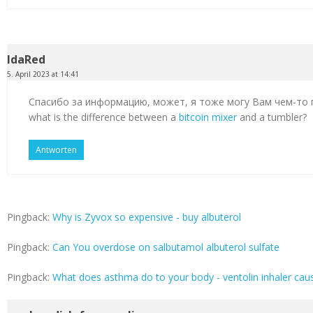
IdaRed
5. April 2023 at 14:41
Спасибо за информацию, может, я тоже могу Вам чем-то
what is the difference between a
bitcoin mixer
and a tumbler?
Antworten
Pingback:
Why is Zyvox so expensive - buy albuterol
Pingback:
Can You overdose on salbutamol albuterol sulfate
Pingback:
What does asthma do to your body - ventolin inhaler cau