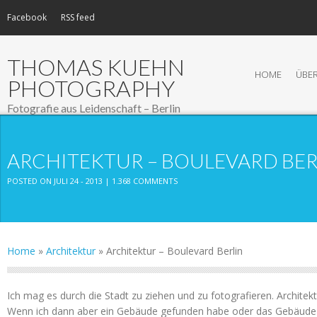
Facebook
RSS feed
THOMAS KUEHN
HOME
ÜBER
PHOTOGRAPHY
Fotografie aus Leidenschaft – Berlin
ARCHITEKTUR – BOULEVARD BER
POSTED ON JULI 24 - 2013 |
1.368 COMMENTS
Home
»
Architektur
»
Architektur – Boulevard Berlin
Ich mag es durch die Stadt zu ziehen und zu fotografieren. Architekt
Wenn ich dann aber ein Gebäude gefunden habe oder das Gebäude 