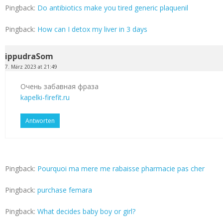
Pingback:
Do antibiotics make you tired generic plaquenil
Pingback:
How can I detox my liver in 3 days
ippudraSom
7. März 2023 at 21:49
Очень забавная фраза
kapelki-firefit.ru
Antworten
Pingback:
Pourquoi ma mere me rabaisse pharmacie pas cher
Pingback:
purchase femara
Pingback:
What decides baby boy or girl?