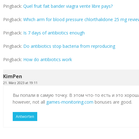
Pingback:
Quel fruit fait bander viagra vente libre pays?
Pingback:
Which arm for blood pressure chlorthalidone 25 mg revi
Pingback:
Is 7 days of antibiotics enough
Pingback:
Do antibiotics stop bacteria from reproducing
Pingback:
How do antibiotics work
KimPen
21. März 2023 at 19:11
Вы попали в самую точку. В этом что-то есть и это хорош
however, not all
games-monitoring.com
bonuses are good.
Antworten