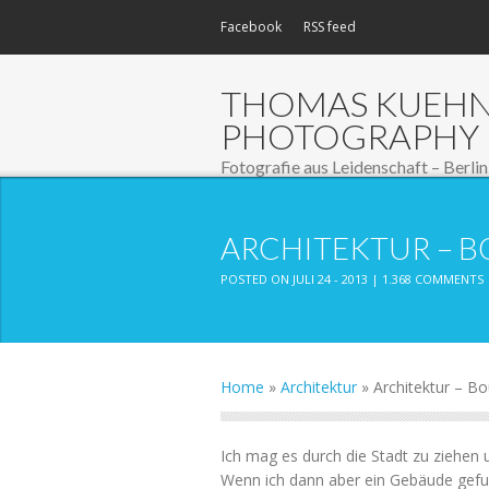
Facebook
RSS feed
THOMAS KUEH
PHOTOGRAPHY
Fotografie aus Leidenschaft – Berlin
ARCHITEKTUR – B
POSTED ON JULI 24 - 2013 |
1.368 COMMENTS
Home
»
Architektur
»
Architektur – Bo
Ich mag es durch die Stadt zu ziehen u
Wenn ich dann aber ein Gebäude gefu