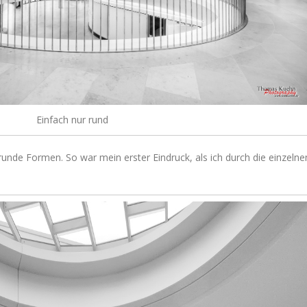
Einfach nur rund
g runde Formen. So war mein erster Eindruck, als ich durch die einzelne