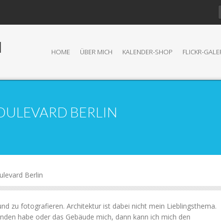
N
HOME
ÜBER MICH
KALENDER-SHOP
FLICKR-GALE
OULEVARD BERLIN
ulevard Berlin
nd zu fotografieren. Architektur ist dabei nicht mein Lieblingsthema.
nden habe oder das Gebäude mich, dann kann ich mich den