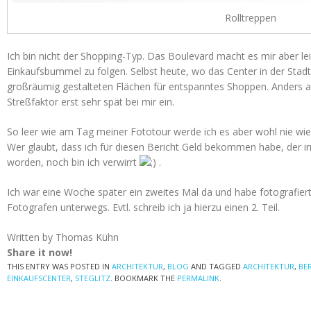
Rolltreppen
Ich bin nicht der Shopping-Typ. Das Boulevard macht es mir aber le
Einkaufsbummel zu folgen. Selbst heute, wo das Center in der Sta
großräumig gestalteten Flächen für entspanntes Shoppen. Anders al
Streßfaktor erst sehr spät bei mir ein.
So leer wie am Tag meiner Fototour werde ich es aber wohl nie wie
Wer glaubt, dass ich für diesen Bericht Geld bekommen habe, der ir
worden, noch bin ich verwirrt
.
Ich war eine Woche später ein zweites Mal da und habe fotografier
Fotografen unterwegs. Evtl. schreib ich ja hierzu einen 2. Teil.
Written by Thomas Kühn
Share it now!
THIS ENTRY WAS POSTED IN
ARCHITEKTUR
,
BLOG
AND TAGGED
ARCHITEKTUR
,
BE
EINKAUFSCENTER
,
STEGLITZ
. BOOKMARK THE
PERMALINK
.