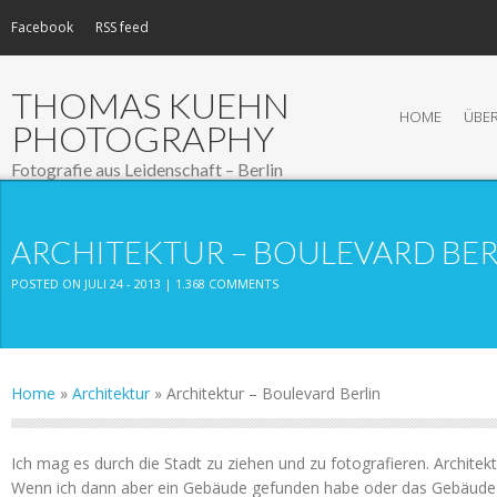
Facebook
RSS feed
THOMAS KUEHN
HOME
ÜBER
PHOTOGRAPHY
Fotografie aus Leidenschaft – Berlin
ARCHITEKTUR – BOULEVARD BER
POSTED ON JULI 24 - 2013 |
1.368 COMMENTS
Home
»
Architektur
»
Architektur – Boulevard Berlin
Ich mag es durch die Stadt zu ziehen und zu fotografieren. Architekt
Wenn ich dann aber ein Gebäude gefunden habe oder das Gebäude 