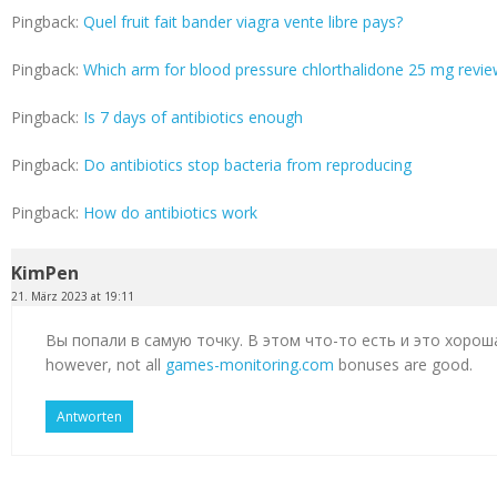
Pingback:
Quel fruit fait bander viagra vente libre pays?
Pingback:
Which arm for blood pressure chlorthalidone 25 mg revi
Pingback:
Is 7 days of antibiotics enough
Pingback:
Do antibiotics stop bacteria from reproducing
Pingback:
How do antibiotics work
KimPen
21. März 2023 at 19:11
Вы попали в самую точку. В этом что-то есть и это хорош
however, not all
games-monitoring.com
bonuses are good.
Antworten