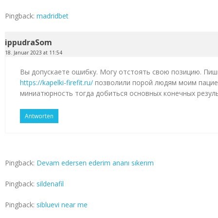
Pingback:
madridbet
ippudraSom
18. Januar 2023 at 11:54
Вы допускаете ошибку. Могу отстоять свою позицию. Пиш
https://kapelki-firefit.ru/
позволили порой людям моим пацие
миниатюрность тогда добиться основных конечных резул
Antworten
Pingback:
Devam edersen ederim ananı sıkerım
Pingback:
sildenafil
Pingback:
sibluevi near me