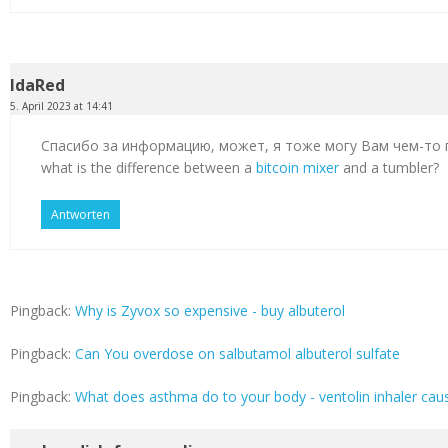
IdaRed
5. April 2023 at 14:41
Спасибо за информацию, может, я тоже могу Вам чем-то
what is the difference between a
bitcoin mixer
and a tumbler?
Antworten
Pingback:
Why is Zyvox so expensive - buy albuterol
Pingback:
Can You overdose on salbutamol albuterol sulfate
Pingback:
What does asthma do to your body - ventolin inhaler cau