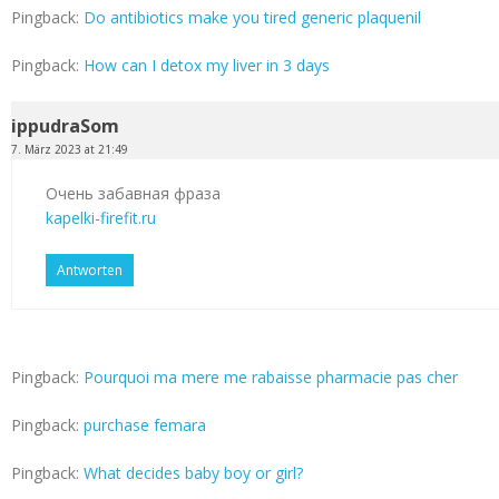
Pingback:
Do antibiotics make you tired generic plaquenil
Pingback:
How can I detox my liver in 3 days
ippudraSom
7. März 2023 at 21:49
Очень забавная фраза
kapelki-firefit.ru
Antworten
Pingback:
Pourquoi ma mere me rabaisse pharmacie pas cher
Pingback:
purchase femara
Pingback:
What decides baby boy or girl?