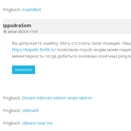
Pingback:
madridbet
ippudraSom
18. Januar 2023 at 11:54
Вы допускаете ошибку. Могу отстоять свою позицию. Пиш
https://kapelki-firefit.ru/
позволили порой людям моим пацие
миниатюрность тогда добиться основных конечных резул
Antworten
Pingback:
Devam edersen ederim ananı sıkerım
Pingback:
sildenafil
Pingback:
sibluevi near me