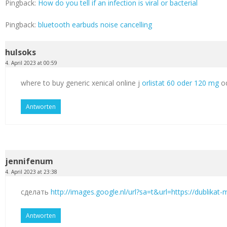
Pingback:
How do you tell if an infection is viral or bacterial
Pingback:
bluetooth earbuds noise cancelling
hulsoks
4. April 2023 at 00:59
where to buy generic xenical online j
orlistat 60 oder 120 mg
od
Antworten
jennifenum
4. April 2023 at 23:38
сделать
http://images.google.nl/url?sa=t&url=https://dublikat
Antworten