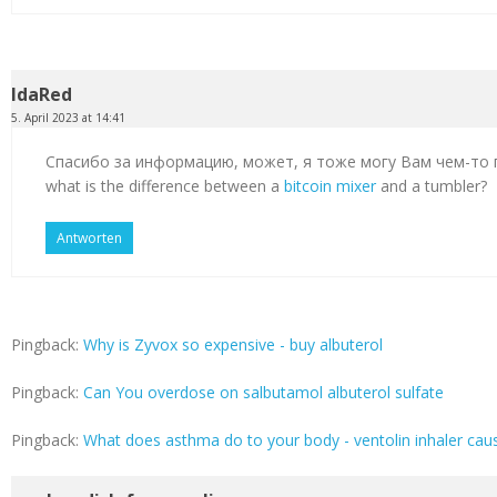
IdaRed
5. April 2023 at 14:41
Спасибо за информацию, может, я тоже могу Вам чем-то
what is the difference between a
bitcoin mixer
and a tumbler?
Antworten
Pingback:
Why is Zyvox so expensive - buy albuterol
Pingback:
Can You overdose on salbutamol albuterol sulfate
Pingback:
What does asthma do to your body - ventolin inhaler cau