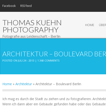
Facebook
RSS feed
THOMAS KUEHN
HOME
ÜBER
PHOTOGRAPHY
Fotografie aus Leidenschaft – Berlin
ARCHITEKTUR – BOULEVARD BER
POSTED ON JULI 24 - 2013 |
1.368 COMMENTS
Home
»
Architektur
»
Architektur – Boulevard Berlin
Ich mag es durch die Stadt zu ziehen und zu fotografieren. Architekt
Wenn ich dann aber ein Gebäude gefunden habe oder das Gebäude 