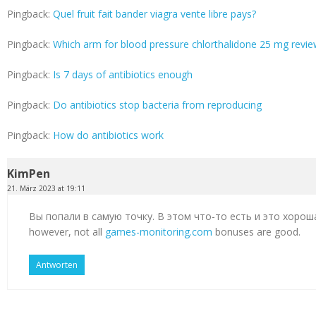
Pingback:
Quel fruit fait bander viagra vente libre pays?
Pingback:
Which arm for blood pressure chlorthalidone 25 mg revi
Pingback:
Is 7 days of antibiotics enough
Pingback:
Do antibiotics stop bacteria from reproducing
Pingback:
How do antibiotics work
KimPen
21. März 2023 at 19:11
Вы попали в самую точку. В этом что-то есть и это хорош
however, not all
games-monitoring.com
bonuses are good.
Antworten