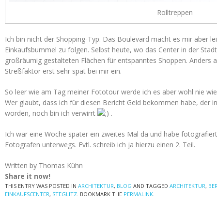
Rolltreppen
Ich bin nicht der Shopping-Typ. Das Boulevard macht es mir aber le
Einkaufsbummel zu folgen. Selbst heute, wo das Center in der Sta
großräumig gestalteten Flächen für entspanntes Shoppen. Anders al
Streßfaktor erst sehr spät bei mir ein.
So leer wie am Tag meiner Fototour werde ich es aber wohl nie wie
Wer glaubt, dass ich für diesen Bericht Geld bekommen habe, der ir
worden, noch bin ich verwirrt
.
Ich war eine Woche später ein zweites Mal da und habe fotografier
Fotografen unterwegs. Evtl. schreib ich ja hierzu einen 2. Teil.
Written by Thomas Kühn
Share it now!
THIS ENTRY WAS POSTED IN
ARCHITEKTUR
,
BLOG
AND TAGGED
ARCHITEKTUR
,
BE
EINKAUFSCENTER
,
STEGLITZ
. BOOKMARK THE
PERMALINK
.