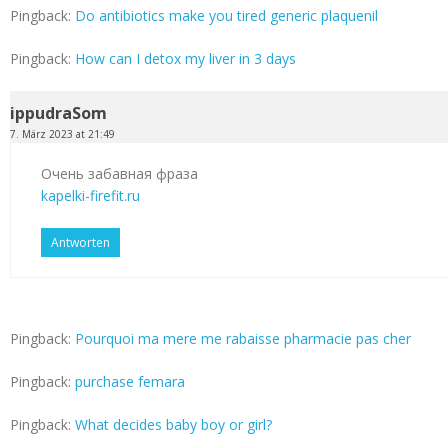
Pingback:
Do antibiotics make you tired generic plaquenil
Pingback:
How can I detox my liver in 3 days
ippudraSom
7. März 2023 at 21:49
Очень забавная фраза
kapelki-firefit.ru
Antworten
Pingback:
Pourquoi ma mere me rabaisse pharmacie pas cher
Pingback:
purchase femara
Pingback:
What decides baby boy or girl?