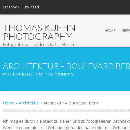
Facebook
RSS feed
THOMAS KUEHN
HOME
ÜBER
PHOTOGRAPHY
Fotografie aus Leidenschaft – Berlin
ARCHITEKTUR – BOULEVARD BER
POSTED ON JULI 24 - 2013 |
1.368 COMMENTS
Home
»
Architektur
»
Architektur – Boulevard Berlin
Ich mag es durch die Stadt zu ziehen und zu fotografieren. Architekt
Wenn ich dann aber ein Gebäude gefunden habe oder das Gebäude 