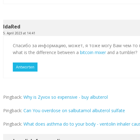
IdaRed
5. April 2023 at 14:41
Спасибо за информацию, может, я тоже могу Вам чем-то
what is the difference between a
bitcoin mixer
and a tumbler?
Antworten
Pingback:
Why is Zyvox so expensive - buy albuterol
Pingback:
Can You overdose on salbutamol albuterol sulfate
Pingback:
What does asthma do to your body - ventolin inhaler cau