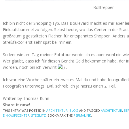
Rolltreppen
Ich bin nicht der Shopping-Typ. Das Boulevard macht es mir aber le
Einkaufsbummel zu folgen. Selbst heute, wo das Center in der Sta
großräumig gestalteten Flächen für entspanntes Shoppen. Anders al
Streßfaktor erst sehr spät bei mir ein.
So leer wie am Tag meiner Fototour werde ich es aber wohl nie wie
Wer glaubt, dass ich für diesen Bericht Geld bekommen habe, der ir
worden, noch bin ich verwirrt
.
Ich war eine Woche später ein zweites Mal da und habe fotografier
Fotografen unterwegs. Evtl. schreib ich ja hierzu einen 2. Teil.
Written by Thomas Kühn
Share it now!
THIS ENTRY WAS POSTED IN
ARCHITEKTUR
,
BLOG
AND TAGGED
ARCHITEKTUR
,
BE
EINKAUFSCENTER
,
STEGLITZ
. BOOKMARK THE
PERMALINK
.