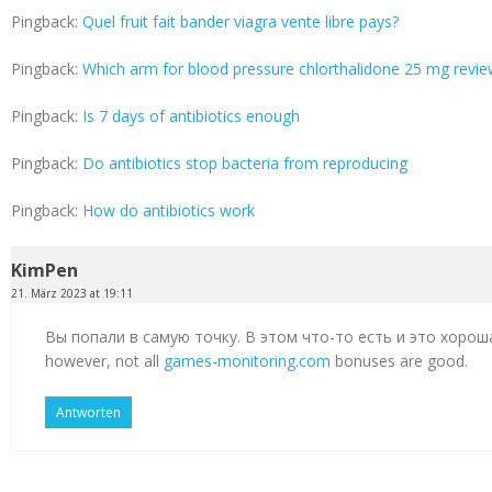
Pingback:
Quel fruit fait bander viagra vente libre pays?
Pingback:
Which arm for blood pressure chlorthalidone 25 mg revi
Pingback:
Is 7 days of antibiotics enough
Pingback:
Do antibiotics stop bacteria from reproducing
Pingback:
How do antibiotics work
KimPen
21. März 2023 at 19:11
Вы попали в самую точку. В этом что-то есть и это хорош
however, not all
games-monitoring.com
bonuses are good.
Antworten