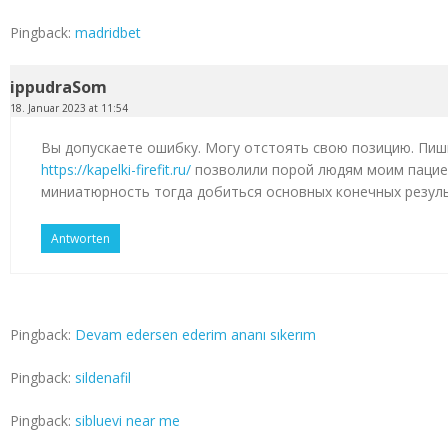
Pingback:
madridbet
ippudraSom
18. Januar 2023 at 11:54
Вы допускаете ошибку. Могу отстоять свою позицию. Пиш
https://kapelki-firefit.ru/
позволили порой людям моим пацие
миниатюрность тогда добиться основных конечных резул
Antworten
Pingback:
Devam edersen ederim ananı sıkerım
Pingback:
sildenafil
Pingback:
sibluevi near me