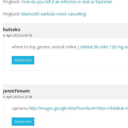
Pingback:
How do you tell if an infection is viral or bacterial
Pingback:
bluetooth earbuds noise cancelling
hulsoks
4. April 2023 at 00:59
where to buy generic xenical online j
orlistat 60 oder 120 mg
od
Antworten
jennifenum
4. April 2023 at 23:38
сделать
http://images.google.nl/url?sa=t&url=https://dublikat
Antworten