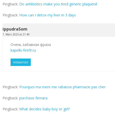
Pingback:
Do antibiotics make you tired generic plaquenil
Pingback:
How can I detox my liver in 3 days
ippudraSom
7. März 2023 at 21:49
Очень забавная фраза
kapelki-firefit.ru
Antworten
Pingback:
Pourquoi ma mere me rabaisse pharmacie pas cher
Pingback:
purchase femara
Pingback:
What decides baby boy or girl?