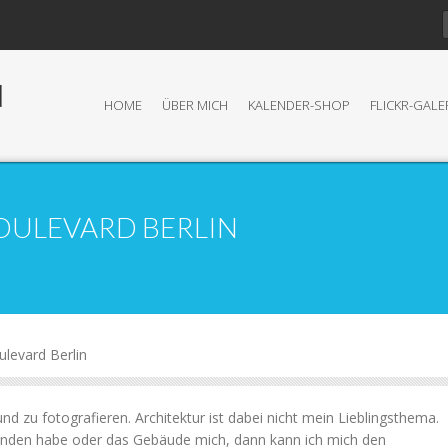
N
HOME
ÜBER MICH
KALENDER-SHOP
FLICKR-GALE
OULEVARD BERLIN
ulevard Berlin
nd zu fotografieren. Architektur ist dabei nicht mein Lieblingsthema.
nden habe oder das Gebäude mich, dann kann ich mich den