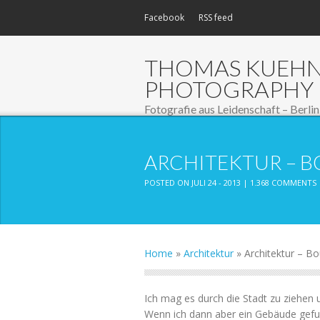
Facebook
RSS feed
THOMAS KUEH
PHOTOGRAPHY
Fotografie aus Leidenschaft – Berlin
ARCHITEKTUR – B
POSTED ON JULI 24 - 2013 |
1.368 COMMENTS
Home
»
Architektur
»
Architektur – Bo
Ich mag es durch die Stadt zu ziehen u
Wenn ich dann aber ein Gebäude gefu