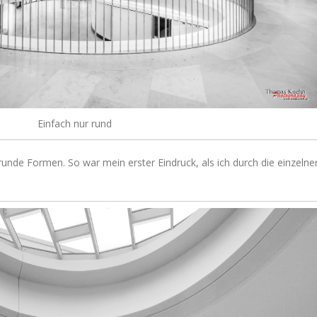
Einfach nur rund
g runde Formen. So war mein erster Eindruck, als ich durch die einzelne