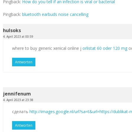
Pingback:
How do you tell if an infection is viral or bacterial
Pingback:
bluetooth earbuds noise cancelling
hulsoks
4. April 2023 at 00:59
where to buy generic xenical online j
orlistat 60 oder 120 mg
od
Antworten
jennifenum
4. April 2023 at 23:38
сделать
http://images.google.nl/url?sa=t&url=https://dublikat
Antworten