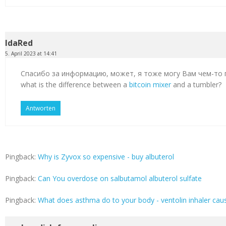
IdaRed
5. April 2023 at 14:41
Спасибо за информацию, может, я тоже могу Вам чем-то
what is the difference between a
bitcoin mixer
and a tumbler?
Antworten
Pingback:
Why is Zyvox so expensive - buy albuterol
Pingback:
Can You overdose on salbutamol albuterol sulfate
Pingback:
What does asthma do to your body - ventolin inhaler cau