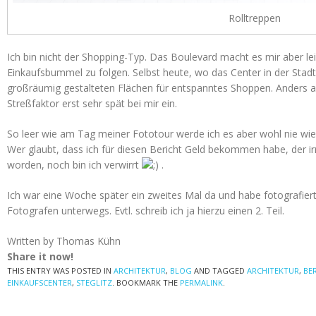
Rolltreppen
Ich bin nicht der Shopping-Typ. Das Boulevard macht es mir aber le
Einkaufsbummel zu folgen. Selbst heute, wo das Center in der Sta
großräumig gestalteten Flächen für entspanntes Shoppen. Anders al
Streßfaktor erst sehr spät bei mir ein.
So leer wie am Tag meiner Fototour werde ich es aber wohl nie wie
Wer glaubt, dass ich für diesen Bericht Geld bekommen habe, der ir
worden, noch bin ich verwirrt
.
Ich war eine Woche später ein zweites Mal da und habe fotografier
Fotografen unterwegs. Evtl. schreib ich ja hierzu einen 2. Teil.
Written by Thomas Kühn
Share it now!
THIS ENTRY WAS POSTED IN
ARCHITEKTUR
,
BLOG
AND TAGGED
ARCHITEKTUR
,
BE
EINKAUFSCENTER
,
STEGLITZ
. BOOKMARK THE
PERMALINK
.