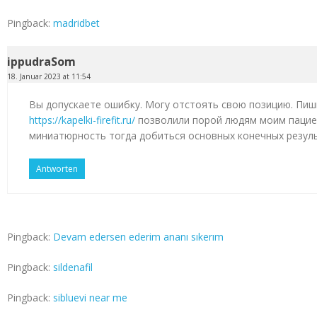
Pingback:
madridbet
ippudraSom
18. Januar 2023 at 11:54
Вы допускаете ошибку. Могу отстоять свою позицию. Пиш
https://kapelki-firefit.ru/
позволили порой людям моим пацие
миниатюрность тогда добиться основных конечных резул
Antworten
Pingback:
Devam edersen ederim ananı sıkerım
Pingback:
sildenafil
Pingback:
sibluevi near me