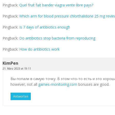
Pingback:
Quel fruit fait bander viagra vente libre pays?
Pingback:
Which arm for blood pressure chlorthalidone 25 mg revi
Pingback:
Is 7 days of antibiotics enough
Pingback:
Do antibiotics stop bacteria from reproducing
Pingback:
How do antibiotics work
KimPen
21. März 2023 at 19:11
Вы попали в самую точку. В этом что-то есть и это хорош
however, not all
games-monitoring.com
bonuses are good.
Antworten