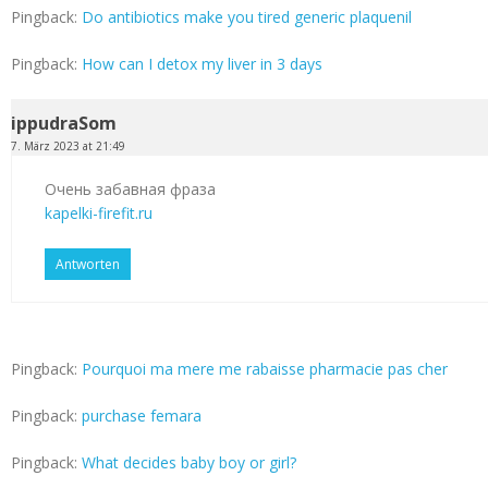
Pingback:
Do antibiotics make you tired generic plaquenil
Pingback:
How can I detox my liver in 3 days
ippudraSom
7. März 2023 at 21:49
Очень забавная фраза
kapelki-firefit.ru
Antworten
Pingback:
Pourquoi ma mere me rabaisse pharmacie pas cher
Pingback:
purchase femara
Pingback:
What decides baby boy or girl?