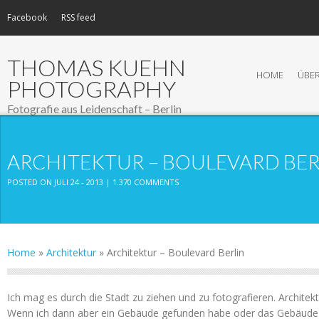
Facebook
RSS feed
THOMAS KUEHN
HOME
ÜBER
PHOTOGRAPHY
Fotografie aus Leidenschaft – Berlin
ARCHITEKTUR – BOULEVARD BER
POSTED ON JULI 24 - 2013 |
1.370 COMMENTS
Home
»
Architektur
»
Architektur – Boulevard Berlin
Ich mag es durch die Stadt zu ziehen und zu fotografieren. Architekt
Wenn ich dann aber ein Gebäude gefunden habe oder das Gebäude 