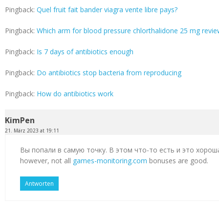
Pingback:
Quel fruit fait bander viagra vente libre pays?
Pingback:
Which arm for blood pressure chlorthalidone 25 mg revi
Pingback:
Is 7 days of antibiotics enough
Pingback:
Do antibiotics stop bacteria from reproducing
Pingback:
How do antibiotics work
KimPen
21. März 2023 at 19:11
Вы попали в самую точку. В этом что-то есть и это хорош
however, not all
games-monitoring.com
bonuses are good.
Antworten