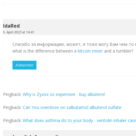
IdaRed
5. April 2023 at 14:41
Спасибо за информацию, может, я тоже могу Вам чем-то
what is the difference between a
bitcoin mixer
and a tumbler?
Antworten
Pingback:
Why is Zyvox so expensive - buy albuterol
Pingback:
Can You overdose on salbutamol albuterol sulfate
Pingback:
What does asthma do to your body - ventolin inhaler cau