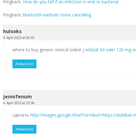
Pingback:
How do you tell if an infection is viral or bacterial
Pingback:
bluetooth earbuds noise cancelling
hulsoks
4. April 2023 at 00:59
where to buy generic xenical online j
orlistat 60 oder 120 mg
od
Antworten
jennifenum
4. April 2023 at 23:38
сделать
http://images.google.nl/url?sa=t&url=https://dublikat
Antworten