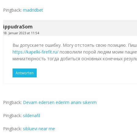
Pingback:
madridbet
ippudraSom
18. Januar 2023 at 11:54
Вы допускаете ошибку. Могу отстоять свою позицию. Пиш
https://kapelki-firefit.ru/
позволили порой людям моим пацие
миниатюрность тогда добиться основных конечных резул
Antworten
Pingback:
Devam edersen ederim ananı sıkerım
Pingback:
sildenafil
Pingback:
sibluevi near me