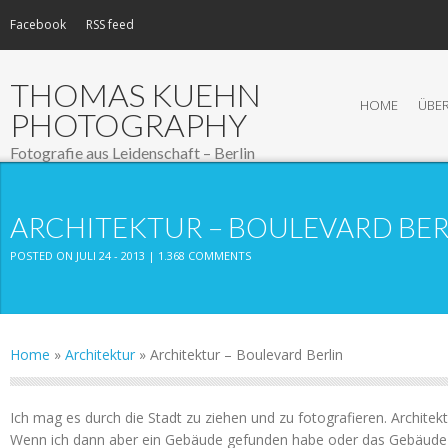
Facebook
RSS feed
THOMAS KUEHN
HOME
ÜBER
PHOTOGRAPHY
Fotografie aus Leidenschaft – Berlin
ARCHITEKTUR – BOULEVARD BER
POSTED ON JULI 24 - 2013 |
1.368 COMMENTS
Home
»
Architektur
»
Architektur – Boulevard Berlin
Ich mag es durch die Stadt zu ziehen und zu fotografieren. Architekt
Wenn ich dann aber ein Gebäude gefunden habe oder das Gebäude 