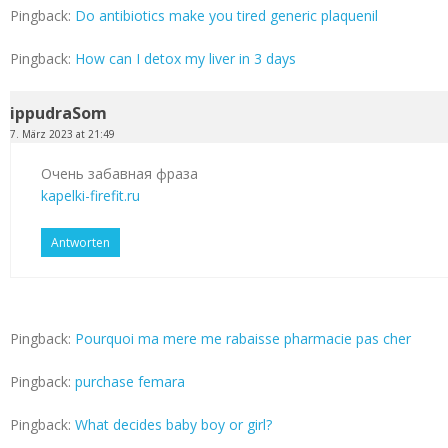
Pingback:
Do antibiotics make you tired generic plaquenil
Pingback:
How can I detox my liver in 3 days
ippudraSom
7. März 2023 at 21:49
Очень забавная фраза
kapelki-firefit.ru
Antworten
Pingback:
Pourquoi ma mere me rabaisse pharmacie pas cher
Pingback:
purchase femara
Pingback:
What decides baby boy or girl?