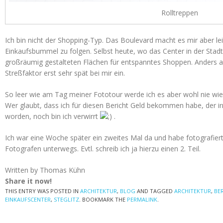
Rolltreppen
Ich bin nicht der Shopping-Typ. Das Boulevard macht es mir aber le
Einkaufsbummel zu folgen. Selbst heute, wo das Center in der Sta
großräumig gestalteten Flächen für entspanntes Shoppen. Anders al
Streßfaktor erst sehr spät bei mir ein.
So leer wie am Tag meiner Fototour werde ich es aber wohl nie wie
Wer glaubt, dass ich für diesen Bericht Geld bekommen habe, der ir
worden, noch bin ich verwirrt
.
Ich war eine Woche später ein zweites Mal da und habe fotografier
Fotografen unterwegs. Evtl. schreib ich ja hierzu einen 2. Teil.
Written by Thomas Kühn
Share it now!
THIS ENTRY WAS POSTED IN
ARCHITEKTUR
,
BLOG
AND TAGGED
ARCHITEKTUR
,
BE
EINKAUFSCENTER
,
STEGLITZ
. BOOKMARK THE
PERMALINK
.