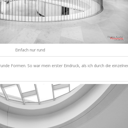
Einfach nur rund
g runde Formen. So war mein erster Eindruck, als ich durch die einzelne