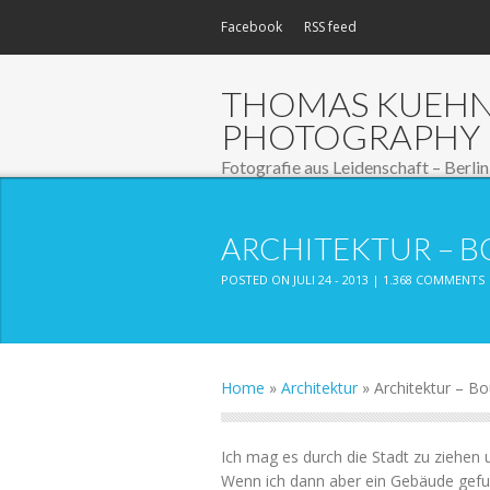
Facebook
RSS feed
THOMAS KUEH
PHOTOGRAPHY
Fotografie aus Leidenschaft – Berlin
ARCHITEKTUR – B
POSTED ON JULI 24 - 2013 |
1.368 COMMENTS
Home
»
Architektur
»
Architektur – Bo
Ich mag es durch die Stadt zu ziehen u
Wenn ich dann aber ein Gebäude gefu