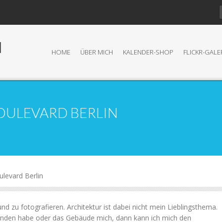
N
HOME
ÜBER MICH
KALENDER-SHOP
FLICKR-GALE
OULEVARD BERLIN
ulevard Berlin
nd zu fotografieren. Architektur ist dabei nicht mein Lieblingsthema.
nden habe oder das Gebäude mich, dann kann ich mich den